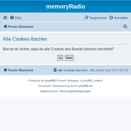
memoryRadio
FAQ
Registrieren
Anmelden
S
Foren-Übersicht
u
Alle Cookies löschen
c
h
Bist du dir sicher, dass du alle Cookies des Boards löschen möchtest?
e
Foren-Übersicht
Alle Cookies löschen
Alle Zeiten sind
UTC+02:00
Powered by
phpBB
® Forum Software © phpBB Limited
Deutsche Übersetzung durch
phpBB.de
Datenschutz
|
Nutzungsbedingungen