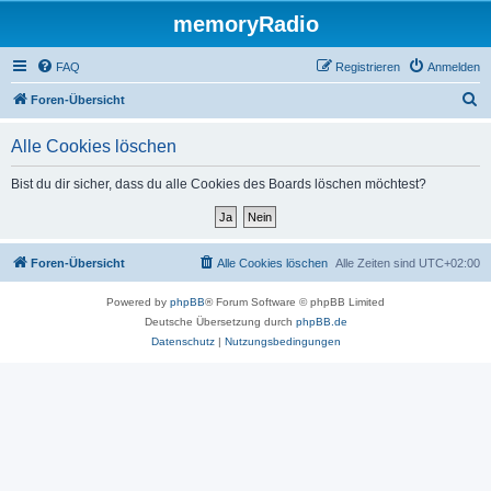
memoryRadio
FAQ
Registrieren
Anmelden
S
Foren-Übersicht
u
Alle Cookies löschen
c
h
Bist du dir sicher, dass du alle Cookies des Boards löschen möchtest?
e
Foren-Übersicht
Alle Cookies löschen
Alle Zeiten sind
UTC+02:00
Powered by
phpBB
® Forum Software © phpBB Limited
Deutsche Übersetzung durch
phpBB.de
Datenschutz
|
Nutzungsbedingungen