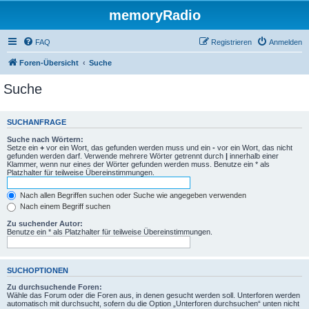
memoryRadio
FAQ
Registrieren
Anmelden
Foren-Übersicht
Suche
Suche
SUCHANFRAGE
Suche nach Wörtern:
Setze ein
+
vor ein Wort, das gefunden werden muss und ein
-
vor ein Wort, das nicht
gefunden werden darf. Verwende mehrere Wörter getrennt durch
|
innerhalb einer
Klammer, wenn nur eines der Wörter gefunden werden muss. Benutze ein * als
Platzhalter für teilweise Übereinstimmungen.
Nach allen Begriffen suchen oder Suche wie angegeben verwenden
Nach einem Begriff suchen
Zu suchender Autor:
Benutze ein * als Platzhalter für teilweise Übereinstimmungen.
SUCHOPTIONEN
Zu durchsuchende Foren:
Wähle das Forum oder die Foren aus, in denen gesucht werden soll. Unterforen werden
automatisch mit durchsucht, sofern du die Option „Unterforen durchsuchen“ unten nicht