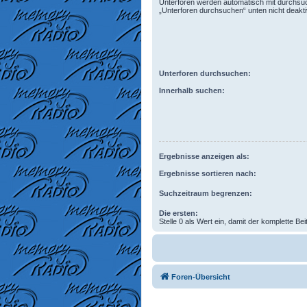
Unterforen werden automatisch mit durchsuc
„Unterforen durchsuchen“ unten nicht deaktiv
Unterforen durchsuchen:
Innerhalb suchen:
Ergebnisse anzeigen als:
Ergebnisse sortieren nach:
Suchzeitraum begrenzen:
Die ersten:
Stelle 0 als Wert ein, damit der komplette Bei
Foren-Übersicht