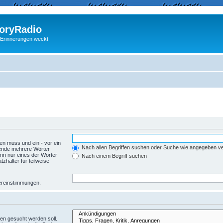
ryRadio
 Erinnerungen weckt
den muss und ein
-
vor ein
Nach allen Begriffen suchen oder Suche wie angegeben 
wende mehrere Wörter
nn nur eines der Wörter
Nach einem Begriff suchen
zhalter für teilweise
Übereinstimmungen.
en gesucht werden soll.