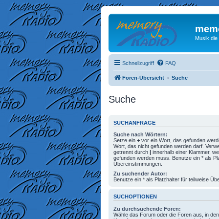
memo
Musik die
Schnellzugriff
FAQ
Foren-Übersicht
Suche
Suche
SUCHANFRAGE
Suche nach Wörtern:
Setze ein
+
vor ein Wort, das gefunden wer
Wort, das nicht gefunden werden darf. Ver
getrennt durch
|
innerhalb einer Klammer, we
gefunden werden muss. Benutze ein * als Plat
Übereinstimmungen.
Zu suchender Autor:
Benutze ein * als Platzhalter für teilweise 
SUCHOPTIONEN
Zu durchsuchende Foren:
Wähle das Forum oder die Foren aus, in den