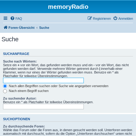
memoryRadio
FAQ
Registrieren
Anmelden
Foren-Übersicht
Suche
Suche
SUCHANFRAGE
Suche nach Wörtern:
Setze ein
+
vor ein Wort, das gefunden werden muss und ein
-
vor ein Wort, das nicht
gefunden werden darf. Verwende mehrere Wörter getrennt durch
|
innerhalb einer
Klammer, wenn nur eines der Wörter gefunden werden muss. Benutze ein * als
Platzhalter für teilweise Übereinstimmungen.
Nach allen Begriffen suchen oder Suche wie angegeben verwenden
Nach einem Begriff suchen
Zu suchender Autor:
Benutze ein * als Platzhalter für teilweise Übereinstimmungen.
SUCHOPTIONEN
Zu durchsuchende Foren:
Wähle das Forum oder die Foren aus, in denen gesucht werden soll. Unterforen werden
automatisch mit durchsucht, sofern du die Option „Unterforen durchsuchen“ unten nicht