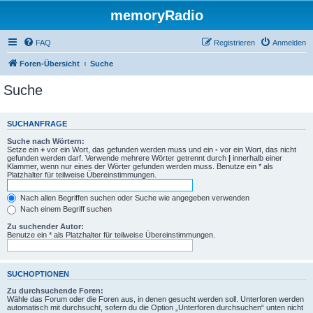
memoryRadio
FAQ
Registrieren
Anmelden
Foren-Übersicht
Suche
Suche
SUCHANFRAGE
Suche nach Wörtern:
Setze ein
+
vor ein Wort, das gefunden werden muss und ein
-
vor ein Wort, das nicht
gefunden werden darf. Verwende mehrere Wörter getrennt durch
|
innerhalb einer
Klammer, wenn nur eines der Wörter gefunden werden muss. Benutze ein * als
Platzhalter für teilweise Übereinstimmungen.
Nach allen Begriffen suchen oder Suche wie angegeben verwenden
Nach einem Begriff suchen
Zu suchender Autor:
Benutze ein * als Platzhalter für teilweise Übereinstimmungen.
SUCHOPTIONEN
Zu durchsuchende Foren:
Wähle das Forum oder die Foren aus, in denen gesucht werden soll. Unterforen werden
automatisch mit durchsucht, sofern du die Option „Unterforen durchsuchen“ unten nicht