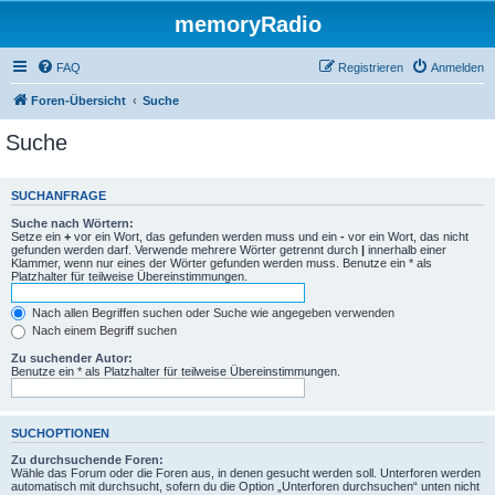
memoryRadio
FAQ
Registrieren
Anmelden
Foren-Übersicht
Suche
Suche
SUCHANFRAGE
Suche nach Wörtern:
Setze ein
+
vor ein Wort, das gefunden werden muss und ein
-
vor ein Wort, das nicht
gefunden werden darf. Verwende mehrere Wörter getrennt durch
|
innerhalb einer
Klammer, wenn nur eines der Wörter gefunden werden muss. Benutze ein * als
Platzhalter für teilweise Übereinstimmungen.
Nach allen Begriffen suchen oder Suche wie angegeben verwenden
Nach einem Begriff suchen
Zu suchender Autor:
Benutze ein * als Platzhalter für teilweise Übereinstimmungen.
SUCHOPTIONEN
Zu durchsuchende Foren:
Wähle das Forum oder die Foren aus, in denen gesucht werden soll. Unterforen werden
automatisch mit durchsucht, sofern du die Option „Unterforen durchsuchen“ unten nicht