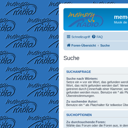
memo
Musik die
Schnellzugriff
FAQ
Foren-Übersicht
Suche
Suche
SUCHANFRAGE
Suche nach Wörtern:
Setze ein
+
vor ein Wort, das gefunden wer
Wort, das nicht gefunden werden darf. Ver
getrennt durch
|
innerhalb einer Klammer, we
gefunden werden muss. Benutze ein * als Plat
Übereinstimmungen.
Zu suchender Autor:
Benutze ein * als Platzhalter für teilweise 
SUCHOPTIONEN
Zu durchsuchende Foren:
Wähle das Forum oder die Foren aus, in den