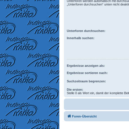
Unterforen werden automatisch mit durchsuc
„Unterforen durchsuchen“ unten nicht deaktiv
Unterforen durchsuchen:
Innerhalb suchen:
Ergebnisse anzeigen als:
Ergebnisse sortieren nach:
Suchzeitraum begrenzen:
Die ersten:
Stelle 0 als Wert ein, damit der komplette Bei
Foren-Übersicht