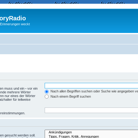
ryRadio
 Erinnerungen weckt
den muss und ein
-
vor ein
Nach allen Begriffen suchen oder Suche wie angegeben 
wende mehrere Wörter
nn nur eines der Wörter
Nach einem Begriff suchen
zhalter für teilweise
Übereinstimmungen.
en gesucht werden soll.