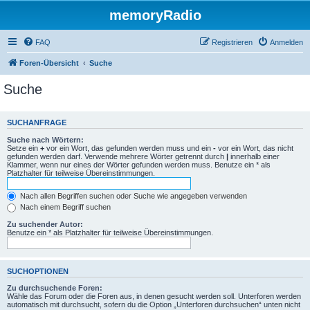
memoryRadio
FAQ
Registrieren
Anmelden
Foren-Übersicht
Suche
Suche
SUCHANFRAGE
Suche nach Wörtern:
Setze ein
+
vor ein Wort, das gefunden werden muss und ein
-
vor ein Wort, das nicht
gefunden werden darf. Verwende mehrere Wörter getrennt durch
|
innerhalb einer
Klammer, wenn nur eines der Wörter gefunden werden muss. Benutze ein * als
Platzhalter für teilweise Übereinstimmungen.
Nach allen Begriffen suchen oder Suche wie angegeben verwenden
Nach einem Begriff suchen
Zu suchender Autor:
Benutze ein * als Platzhalter für teilweise Übereinstimmungen.
SUCHOPTIONEN
Zu durchsuchende Foren:
Wähle das Forum oder die Foren aus, in denen gesucht werden soll. Unterforen werden
automatisch mit durchsucht, sofern du die Option „Unterforen durchsuchen“ unten nicht