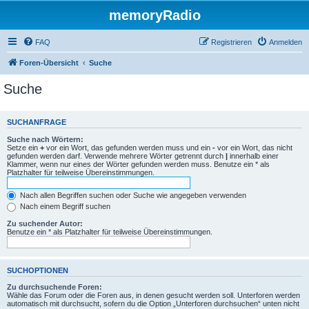
memoryRadio
FAQ
Registrieren
Anmelden
Foren-Übersicht
Suche
Suche
SUCHANFRAGE
Suche nach Wörtern:
Setze ein
+
vor ein Wort, das gefunden werden muss und ein
-
vor ein Wort, das nicht
gefunden werden darf. Verwende mehrere Wörter getrennt durch
|
innerhalb einer
Klammer, wenn nur eines der Wörter gefunden werden muss. Benutze ein * als
Platzhalter für teilweise Übereinstimmungen.
Nach allen Begriffen suchen oder Suche wie angegeben verwenden
Nach einem Begriff suchen
Zu suchender Autor:
Benutze ein * als Platzhalter für teilweise Übereinstimmungen.
SUCHOPTIONEN
Zu durchsuchende Foren:
Wähle das Forum oder die Foren aus, in denen gesucht werden soll. Unterforen werden
automatisch mit durchsucht, sofern du die Option „Unterforen durchsuchen“ unten nicht