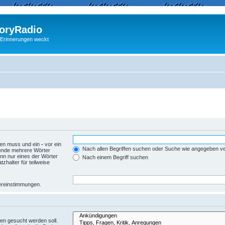
ryRadio
 Erinnerungen weckt
den muss und ein
-
vor ein
Nach allen Begriffen suchen oder Suche wie angegeben 
wende mehrere Wörter
nn nur eines der Wörter
Nach einem Begriff suchen
zhalter für teilweise
Übereinstimmungen.
en gesucht werden soll.