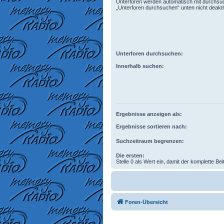
Unterforen werden automatisch mit durchsuc
„Unterforen durchsuchen“ unten nicht deaktiv
Unterforen durchsuchen:
Innerhalb suchen:
Ergebnisse anzeigen als:
Ergebnisse sortieren nach:
Suchzeitraum begrenzen:
Die ersten:
Stelle 0 als Wert ein, damit der komplette Bei
Foren-Übersicht