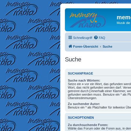
memo
Musik die
Schnellzugriff
FAQ
Foren-Übersicht
Suche
Suche
SUCHANFRAGE
Suche nach Wörtern:
Setze ein
+
vor ein Wort, das gefunden wer
Wort, das nicht gefunden werden darf. Ver
getrennt durch
|
innerhalb einer Klammer, we
gefunden werden muss. Benutze ein * als Plat
Übereinstimmungen.
Zu suchender Autor:
Benutze ein * als Platzhalter für teilweise 
SUCHOPTIONEN
Zu durchsuchende Foren:
Wähle das Forum oder die Foren aus, in den