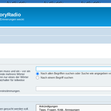
ryRadio
 Erinnerungen weckt
den muss und ein
-
vor ein
Nach allen Begriffen suchen oder Suche wie angegeben 
wende mehrere Wörter
nn nur eines der Wörter
Nach einem Begriff suchen
zhalter für teilweise
Übereinstimmungen.
en gesucht werden soll.