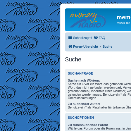
memo
Musik die
Schnellzugriff
FAQ
Foren-Übersicht
Suche
Suche
SUCHANFRAGE
Suche nach Wörtern:
Setze ein
+
vor ein Wort, das gefunden wer
Wort, das nicht gefunden werden darf. Ver
getrennt durch
|
innerhalb einer Klammer, we
gefunden werden muss. Benutze ein * als Plat
Übereinstimmungen.
Zu suchender Autor:
Benutze ein * als Platzhalter für teilweise 
SUCHOPTIONEN
Zu durchsuchende Foren:
Wähle das Forum oder die Foren aus, in den