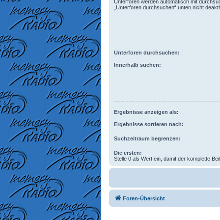
Unterforen werden automatisch mit durchsuc
„Unterforen durchsuchen“ unten nicht deaktiv
Unterforen durchsuchen:
Innerhalb suchen:
Ergebnisse anzeigen als:
Ergebnisse sortieren nach:
Suchzeitraum begrenzen:
Die ersten:
Stelle 0 als Wert ein, damit der komplette Bei
Foren-Übersicht