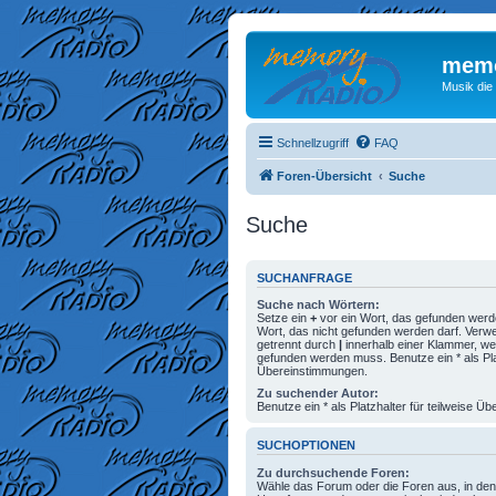
memo
Musik die
Schnellzugriff
FAQ
Foren-Übersicht
Suche
Suche
SUCHANFRAGE
Suche nach Wörtern:
Setze ein
+
vor ein Wort, das gefunden wer
Wort, das nicht gefunden werden darf. Ver
getrennt durch
|
innerhalb einer Klammer, we
gefunden werden muss. Benutze ein * als Plat
Übereinstimmungen.
Zu suchender Autor:
Benutze ein * als Platzhalter für teilweise 
SUCHOPTIONEN
Zu durchsuchende Foren:
Wähle das Forum oder die Foren aus, in den