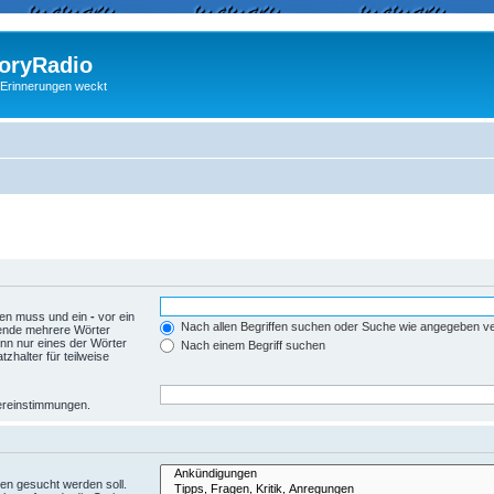
ryRadio
 Erinnerungen weckt
den muss und ein
-
vor ein
Nach allen Begriffen suchen oder Suche wie angegeben 
wende mehrere Wörter
nn nur eines der Wörter
Nach einem Begriff suchen
zhalter für teilweise
Übereinstimmungen.
en gesucht werden soll.