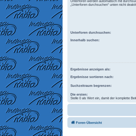
Unterforen werden automatisch mit durchsuc
„Unterforen durchsuchen“ unten nicht deaktiv
Unterforen durchsuchen:
Innerhalb suchen:
Ergebnisse anzeigen als:
Ergebnisse sortieren nach:
Suchzeitraum begrenzen:
Die ersten:
Stelle 0 als Wert ein, damit der komplette Bei
Foren-Übersicht