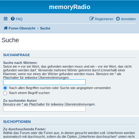
memoryRadio
FAQ
Registrieren
Anmelden
Foren-Übersicht
Suche
Suche
SUCHANFRAGE
Suche nach Wörtern:
Setze ein
+
vor ein Wort, das gefunden werden muss und ein
-
vor ein Wort, das nicht
gefunden werden darf. Verwende mehrere Wörter getrennt durch
|
innerhalb einer
Klammer, wenn nur eines der Wörter gefunden werden muss. Benutze ein * als
Platzhalter für teilweise Übereinstimmungen.
Nach allen Begriffen suchen oder Suche wie angegeben verwenden
Nach einem Begriff suchen
Zu suchender Autor:
Benutze ein * als Platzhalter für teilweise Übereinstimmungen.
SUCHOPTIONEN
Zu durchsuchende Foren:
Wähle das Forum oder die Foren aus, in denen gesucht werden soll. Unterforen werden
automatisch mit durchsucht, sofern du die Option „Unterforen durchsuchen“ unten nicht