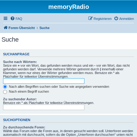
memoryRadio
FAQ
Registrieren
Anmelden
Foren-Übersicht
Suche
Suche
SUCHANFRAGE
Suche nach Wörtern:
Setze ein
+
vor ein Wort, das gefunden werden muss und ein
-
vor ein Wort, das nicht
gefunden werden darf. Verwende mehrere Wörter getrennt durch
|
innerhalb einer
Klammer, wenn nur eines der Wörter gefunden werden muss. Benutze ein * als
Platzhalter für teilweise Übereinstimmungen.
Nach allen Begriffen suchen oder Suche wie angegeben verwenden
Nach einem Begriff suchen
Zu suchender Autor:
Benutze ein * als Platzhalter für teilweise Übereinstimmungen.
SUCHOPTIONEN
Zu durchsuchende Foren:
Wähle das Forum oder die Foren aus, in denen gesucht werden soll. Unterforen werden
automatisch mit durchsucht, sofern du die Option „Unterforen durchsuchen“ unten nicht