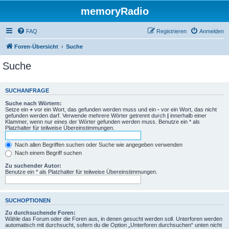
memoryRadio
FAQ
Registrieren
Anmelden
Foren-Übersicht
Suche
Suche
SUCHANFRAGE
Suche nach Wörtern:
Setze ein
+
vor ein Wort, das gefunden werden muss und ein
-
vor ein Wort, das nicht
gefunden werden darf. Verwende mehrere Wörter getrennt durch
|
innerhalb einer
Klammer, wenn nur eines der Wörter gefunden werden muss. Benutze ein * als
Platzhalter für teilweise Übereinstimmungen.
Nach allen Begriffen suchen oder Suche wie angegeben verwenden
Nach einem Begriff suchen
Zu suchender Autor:
Benutze ein * als Platzhalter für teilweise Übereinstimmungen.
SUCHOPTIONEN
Zu durchsuchende Foren:
Wähle das Forum oder die Foren aus, in denen gesucht werden soll. Unterforen werden
automatisch mit durchsucht, sofern du die Option „Unterforen durchsuchen“ unten nicht