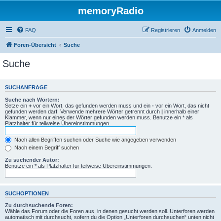
memoryRadio
FAQ
Registrieren
Anmelden
Foren-Übersicht
Suche
Suche
SUCHANFRAGE
Suche nach Wörtern:
Setze ein
+
vor ein Wort, das gefunden werden muss und ein
-
vor ein Wort, das nicht
gefunden werden darf. Verwende mehrere Wörter getrennt durch
|
innerhalb einer
Klammer, wenn nur eines der Wörter gefunden werden muss. Benutze ein * als
Platzhalter für teilweise Übereinstimmungen.
Nach allen Begriffen suchen oder Suche wie angegeben verwenden
Nach einem Begriff suchen
Zu suchender Autor:
Benutze ein * als Platzhalter für teilweise Übereinstimmungen.
SUCHOPTIONEN
Zu durchsuchende Foren:
Wähle das Forum oder die Foren aus, in denen gesucht werden soll. Unterforen werden
automatisch mit durchsucht, sofern du die Option „Unterforen durchsuchen“ unten nicht