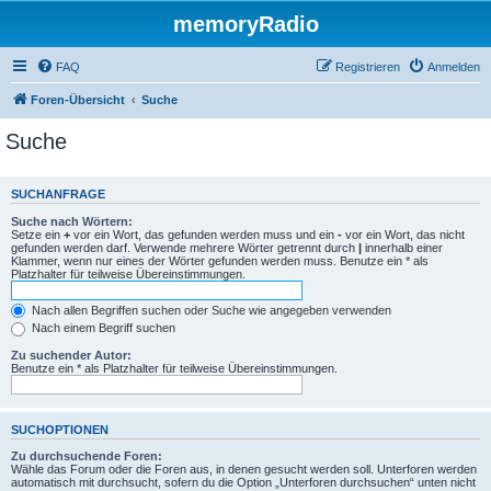
memoryRadio
FAQ
Registrieren
Anmelden
Foren-Übersicht
Suche
Suche
SUCHANFRAGE
Suche nach Wörtern:
Setze ein
+
vor ein Wort, das gefunden werden muss und ein
-
vor ein Wort, das nicht
gefunden werden darf. Verwende mehrere Wörter getrennt durch
|
innerhalb einer
Klammer, wenn nur eines der Wörter gefunden werden muss. Benutze ein * als
Platzhalter für teilweise Übereinstimmungen.
Nach allen Begriffen suchen oder Suche wie angegeben verwenden
Nach einem Begriff suchen
Zu suchender Autor:
Benutze ein * als Platzhalter für teilweise Übereinstimmungen.
SUCHOPTIONEN
Zu durchsuchende Foren:
Wähle das Forum oder die Foren aus, in denen gesucht werden soll. Unterforen werden
automatisch mit durchsucht, sofern du die Option „Unterforen durchsuchen“ unten nicht