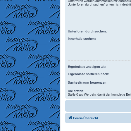
Unterforen werden automatisch mit durchsuc
„Unterforen durchsuchen“ unten nicht deaktiv
Unterforen durchsuchen:
Innerhalb suchen:
Ergebnisse anzeigen als:
Ergebnisse sortieren nach:
Suchzeitraum begrenzen:
Die ersten:
Stelle 0 als Wert ein, damit der komplette Bei
Foren-Übersicht