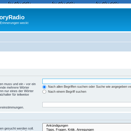
ryRadio
 Erinnerungen weckt
den muss und ein
-
vor ein
Nach allen Begriffen suchen oder Suche wie angegeben 
wende mehrere Wörter
nn nur eines der Wörter
Nach einem Begriff suchen
zhalter für teilweise
Übereinstimmungen.
en gesucht werden soll.