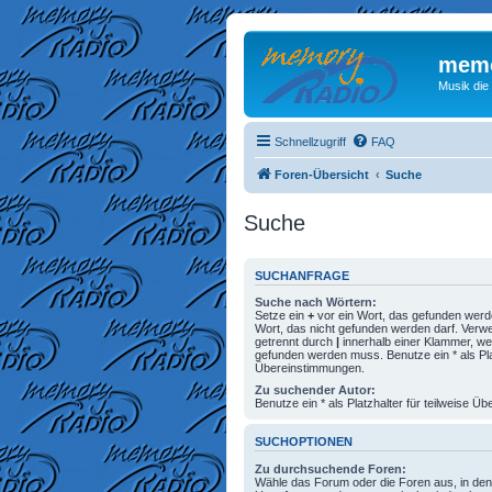
memo
Musik die
Schnellzugriff
FAQ
Foren-Übersicht
Suche
Suche
SUCHANFRAGE
Suche nach Wörtern:
Setze ein
+
vor ein Wort, das gefunden wer
Wort, das nicht gefunden werden darf. Ver
getrennt durch
|
innerhalb einer Klammer, we
gefunden werden muss. Benutze ein * als Plat
Übereinstimmungen.
Zu suchender Autor:
Benutze ein * als Platzhalter für teilweise 
SUCHOPTIONEN
Zu durchsuchende Foren:
Wähle das Forum oder die Foren aus, in den