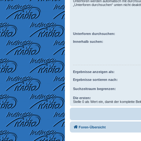
Unterforen werden automatisch mit durchsuc
„Unterforen durchsuchen“ unten nicht deaktiv
Unterforen durchsuchen:
Innerhalb suchen:
Ergebnisse anzeigen als:
Ergebnisse sortieren nach:
Suchzeitraum begrenzen:
Die ersten:
Stelle 0 als Wert ein, damit der komplette Bei
Foren-Übersicht