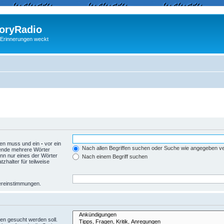
ryRadio
 Erinnerungen weckt
den muss und ein
-
vor ein
Nach allen Begriffen suchen oder Suche wie angegeben 
wende mehrere Wörter
nn nur eines der Wörter
Nach einem Begriff suchen
zhalter für teilweise
Übereinstimmungen.
en gesucht werden soll.