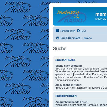
memo
Musik die
Schnellzugriff
FAQ
Foren-Übersicht
Suche
Suche
SUCHANFRAGE
Suche nach Wörtern:
Setze ein
+
vor ein Wort, das gefunden wer
Wort, das nicht gefunden werden darf. Ver
getrennt durch
|
innerhalb einer Klammer, we
gefunden werden muss. Benutze ein * als Plat
Übereinstimmungen.
Zu suchender Autor:
Benutze ein * als Platzhalter für teilweise 
SUCHOPTIONEN
Zu durchsuchende Foren:
Wähle das Forum oder die Foren aus, in den