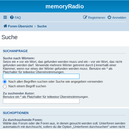
memoryRadio
FAQ
Registrieren
Anmelden
Foren-Übersicht
Suche
Suche
SUCHANFRAGE
Suche nach Wörtern:
Setze ein
+
vor ein Wort, das gefunden werden muss und ein
-
vor ein Wort, das nicht
gefunden werden darf. Verwende mehrere Wörter getrennt durch
|
innerhalb einer
Klammer, wenn nur eines der Wörter gefunden werden muss. Benutze ein * als
Platzhalter für teilweise Übereinstimmungen.
Nach allen Begriffen suchen oder Suche wie angegeben verwenden
Nach einem Begriff suchen
Zu suchender Autor:
Benutze ein * als Platzhalter für teilweise Übereinstimmungen.
SUCHOPTIONEN
Zu durchsuchende Foren:
Wähle das Forum oder die Foren aus, in denen gesucht werden soll. Unterforen werden
automatisch mit durchsucht, sofern du die Option „Unterforen durchsuchen“ unten nicht