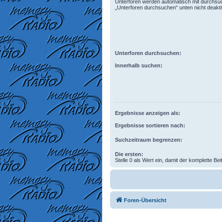
Unterforen werden automatisch mit durchsuc
„Unterforen durchsuchen“ unten nicht deaktiv
Unterforen durchsuchen:
Innerhalb suchen:
Ergebnisse anzeigen als:
Ergebnisse sortieren nach:
Suchzeitraum begrenzen:
Die ersten:
Stelle 0 als Wert ein, damit der komplette Bei
Foren-Übersicht