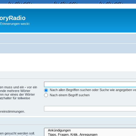
ryRadio
 Erinnerungen weckt
den muss und ein
-
vor ein
Nach allen Begriffen suchen oder Suche wie angegeben 
wende mehrere Wörter
nn nur eines der Wörter
Nach einem Begriff suchen
zhalter für teilweise
Übereinstimmungen.
en gesucht werden soll.