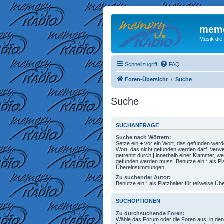
memo
Musik die
Schnellzugriff
FAQ
Foren-Übersicht
Suche
Suche
SUCHANFRAGE
Suche nach Wörtern:
Setze ein
+
vor ein Wort, das gefunden wer
Wort, das nicht gefunden werden darf. Ver
getrennt durch
|
innerhalb einer Klammer, we
gefunden werden muss. Benutze ein * als Plat
Übereinstimmungen.
Zu suchender Autor:
Benutze ein * als Platzhalter für teilweise 
SUCHOPTIONEN
Zu durchsuchende Foren:
Wähle das Forum oder die Foren aus, in den