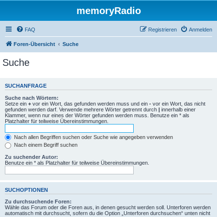
memoryRadio
FAQ
Registrieren
Anmelden
Foren-Übersicht
Suche
Suche
SUCHANFRAGE
Suche nach Wörtern:
Setze ein
+
vor ein Wort, das gefunden werden muss und ein
-
vor ein Wort, das nicht
gefunden werden darf. Verwende mehrere Wörter getrennt durch
|
innerhalb einer
Klammer, wenn nur eines der Wörter gefunden werden muss. Benutze ein * als
Platzhalter für teilweise Übereinstimmungen.
Nach allen Begriffen suchen oder Suche wie angegeben verwenden
Nach einem Begriff suchen
Zu suchender Autor:
Benutze ein * als Platzhalter für teilweise Übereinstimmungen.
SUCHOPTIONEN
Zu durchsuchende Foren:
Wähle das Forum oder die Foren aus, in denen gesucht werden soll. Unterforen werden
automatisch mit durchsucht, sofern du die Option „Unterforen durchsuchen“ unten nicht