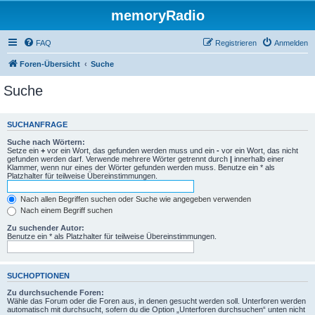
memoryRadio
FAQ
Registrieren
Anmelden
Foren-Übersicht
Suche
Suche
SUCHANFRAGE
Suche nach Wörtern:
Setze ein
+
vor ein Wort, das gefunden werden muss und ein
-
vor ein Wort, das nicht
gefunden werden darf. Verwende mehrere Wörter getrennt durch
|
innerhalb einer
Klammer, wenn nur eines der Wörter gefunden werden muss. Benutze ein * als
Platzhalter für teilweise Übereinstimmungen.
Nach allen Begriffen suchen oder Suche wie angegeben verwenden
Nach einem Begriff suchen
Zu suchender Autor:
Benutze ein * als Platzhalter für teilweise Übereinstimmungen.
SUCHOPTIONEN
Zu durchsuchende Foren:
Wähle das Forum oder die Foren aus, in denen gesucht werden soll. Unterforen werden
automatisch mit durchsucht, sofern du die Option „Unterforen durchsuchen“ unten nicht