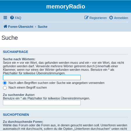
memoryRadio
FAQ
Registrieren
Anmelden
Foren-Übersicht
Suche
Suche
SUCHANFRAGE
Suche nach Wörtern:
Setze ein
+
vor ein Wort, das gefunden werden muss und ein
-
vor ein Wort, das nicht
gefunden werden darf. Verwende mehrere Wörter getrennt durch
|
innerhalb einer
Klammer, wenn nur eines der Wörter gefunden werden muss. Benutze ein * als
Platzhalter für teilweise Übereinstimmungen.
Nach allen Begriffen suchen oder Suche wie angegeben verwenden
Nach einem Begriff suchen
Zu suchender Autor:
Benutze ein * als Platzhalter für teilweise Übereinstimmungen.
SUCHOPTIONEN
Zu durchsuchende Foren:
Wähle das Forum oder die Foren aus, in denen gesucht werden soll. Unterforen werden
automatisch mit durchsucht, sofern du die Option „Unterforen durchsuchen“ unten nicht