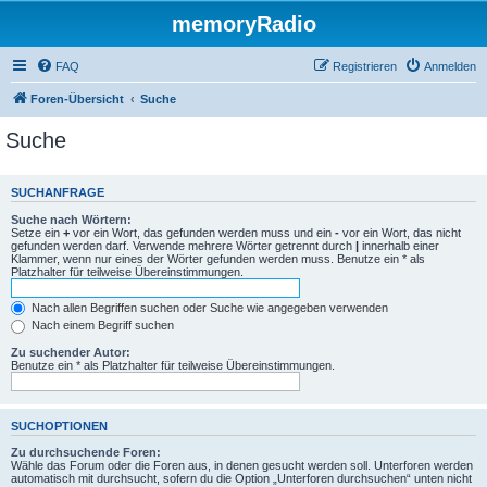
memoryRadio
FAQ
Registrieren
Anmelden
Foren-Übersicht
Suche
Suche
SUCHANFRAGE
Suche nach Wörtern:
Setze ein
+
vor ein Wort, das gefunden werden muss und ein
-
vor ein Wort, das nicht
gefunden werden darf. Verwende mehrere Wörter getrennt durch
|
innerhalb einer
Klammer, wenn nur eines der Wörter gefunden werden muss. Benutze ein * als
Platzhalter für teilweise Übereinstimmungen.
Nach allen Begriffen suchen oder Suche wie angegeben verwenden
Nach einem Begriff suchen
Zu suchender Autor:
Benutze ein * als Platzhalter für teilweise Übereinstimmungen.
SUCHOPTIONEN
Zu durchsuchende Foren:
Wähle das Forum oder die Foren aus, in denen gesucht werden soll. Unterforen werden
automatisch mit durchsucht, sofern du die Option „Unterforen durchsuchen“ unten nicht