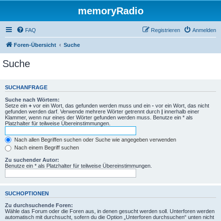
memoryRadio
FAQ
Registrieren
Anmelden
Foren-Übersicht
Suche
Suche
SUCHANFRAGE
Suche nach Wörtern:
Setze ein
+
vor ein Wort, das gefunden werden muss und ein
-
vor ein Wort, das nicht
gefunden werden darf. Verwende mehrere Wörter getrennt durch
|
innerhalb einer
Klammer, wenn nur eines der Wörter gefunden werden muss. Benutze ein * als
Platzhalter für teilweise Übereinstimmungen.
Nach allen Begriffen suchen oder Suche wie angegeben verwenden
Nach einem Begriff suchen
Zu suchender Autor:
Benutze ein * als Platzhalter für teilweise Übereinstimmungen.
SUCHOPTIONEN
Zu durchsuchende Foren:
Wähle das Forum oder die Foren aus, in denen gesucht werden soll. Unterforen werden
automatisch mit durchsucht, sofern du die Option „Unterforen durchsuchen“ unten nicht