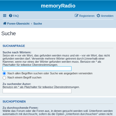
memoryRadio
FAQ
Registrieren
Anmelden
Foren-Übersicht
Suche
Suche
SUCHANFRAGE
Suche nach Wörtern:
Setze ein
+
vor ein Wort, das gefunden werden muss und ein
-
vor ein Wort, das nicht
gefunden werden darf. Verwende mehrere Wörter getrennt durch
|
innerhalb einer
Klammer, wenn nur eines der Wörter gefunden werden muss. Benutze ein * als
Platzhalter für teilweise Übereinstimmungen.
Nach allen Begriffen suchen oder Suche wie angegeben verwenden
Nach einem Begriff suchen
Zu suchender Autor:
Benutze ein * als Platzhalter für teilweise Übereinstimmungen.
SUCHOPTIONEN
Zu durchsuchende Foren:
Wähle das Forum oder die Foren aus, in denen gesucht werden soll. Unterforen werden
automatisch mit durchsucht, sofern du die Option „Unterforen durchsuchen“ unten nicht