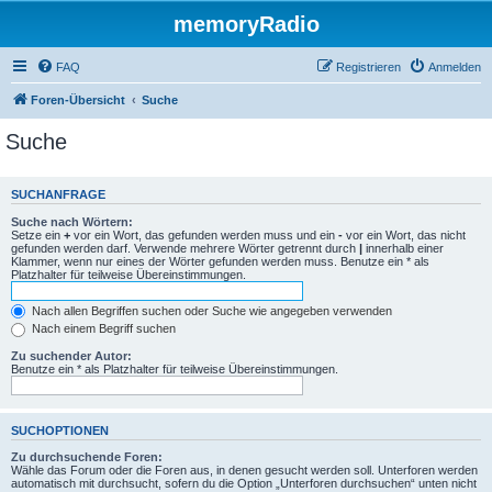
memoryRadio
FAQ
Registrieren
Anmelden
Foren-Übersicht
Suche
Suche
SUCHANFRAGE
Suche nach Wörtern:
Setze ein
+
vor ein Wort, das gefunden werden muss und ein
-
vor ein Wort, das nicht
gefunden werden darf. Verwende mehrere Wörter getrennt durch
|
innerhalb einer
Klammer, wenn nur eines der Wörter gefunden werden muss. Benutze ein * als
Platzhalter für teilweise Übereinstimmungen.
Nach allen Begriffen suchen oder Suche wie angegeben verwenden
Nach einem Begriff suchen
Zu suchender Autor:
Benutze ein * als Platzhalter für teilweise Übereinstimmungen.
SUCHOPTIONEN
Zu durchsuchende Foren:
Wähle das Forum oder die Foren aus, in denen gesucht werden soll. Unterforen werden
automatisch mit durchsucht, sofern du die Option „Unterforen durchsuchen“ unten nicht