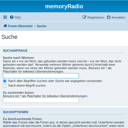
memoryRadio
FAQ
Registrieren
Anmelden
Foren-Übersicht
Suche
Suche
SUCHANFRAGE
Suche nach Wörtern:
Setze ein
+
vor ein Wort, das gefunden werden muss und ein
-
vor ein Wort, das nicht
gefunden werden darf. Verwende mehrere Wörter getrennt durch
|
innerhalb einer
Klammer, wenn nur eines der Wörter gefunden werden muss. Benutze ein * als
Platzhalter für teilweise Übereinstimmungen.
Nach allen Begriffen suchen oder Suche wie angegeben verwenden
Nach einem Begriff suchen
Zu suchender Autor:
Benutze ein * als Platzhalter für teilweise Übereinstimmungen.
SUCHOPTIONEN
Zu durchsuchende Foren:
Wähle das Forum oder die Foren aus, in denen gesucht werden soll. Unterforen werden
automatisch mit durchsucht, sofern du die Option „Unterforen durchsuchen“ unten nicht