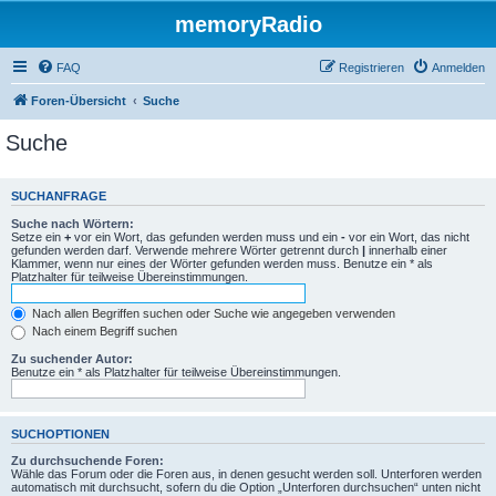
memoryRadio
FAQ
Registrieren
Anmelden
Foren-Übersicht
Suche
Suche
SUCHANFRAGE
Suche nach Wörtern:
Setze ein
+
vor ein Wort, das gefunden werden muss und ein
-
vor ein Wort, das nicht
gefunden werden darf. Verwende mehrere Wörter getrennt durch
|
innerhalb einer
Klammer, wenn nur eines der Wörter gefunden werden muss. Benutze ein * als
Platzhalter für teilweise Übereinstimmungen.
Nach allen Begriffen suchen oder Suche wie angegeben verwenden
Nach einem Begriff suchen
Zu suchender Autor:
Benutze ein * als Platzhalter für teilweise Übereinstimmungen.
SUCHOPTIONEN
Zu durchsuchende Foren:
Wähle das Forum oder die Foren aus, in denen gesucht werden soll. Unterforen werden
automatisch mit durchsucht, sofern du die Option „Unterforen durchsuchen“ unten nicht