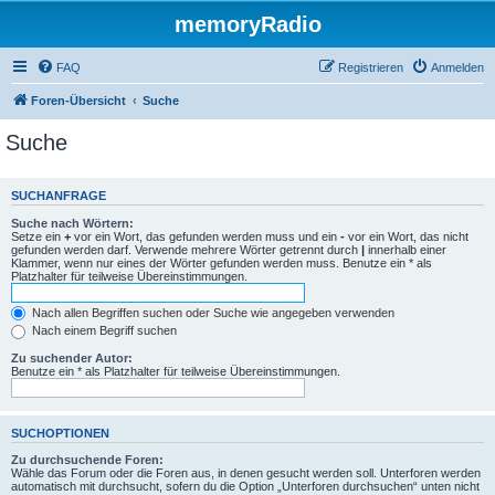
memoryRadio
FAQ
Registrieren
Anmelden
Foren-Übersicht
Suche
Suche
SUCHANFRAGE
Suche nach Wörtern:
Setze ein
+
vor ein Wort, das gefunden werden muss und ein
-
vor ein Wort, das nicht
gefunden werden darf. Verwende mehrere Wörter getrennt durch
|
innerhalb einer
Klammer, wenn nur eines der Wörter gefunden werden muss. Benutze ein * als
Platzhalter für teilweise Übereinstimmungen.
Nach allen Begriffen suchen oder Suche wie angegeben verwenden
Nach einem Begriff suchen
Zu suchender Autor:
Benutze ein * als Platzhalter für teilweise Übereinstimmungen.
SUCHOPTIONEN
Zu durchsuchende Foren:
Wähle das Forum oder die Foren aus, in denen gesucht werden soll. Unterforen werden
automatisch mit durchsucht, sofern du die Option „Unterforen durchsuchen“ unten nicht