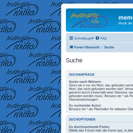
memo
Musik die
Schnellzugriff
FAQ
Foren-Übersicht
Suche
Suche
SUCHANFRAGE
Suche nach Wörtern:
Setze ein
+
vor ein Wort, das gefunden wer
Wort, das nicht gefunden werden darf. Ver
getrennt durch
|
innerhalb einer Klammer, we
gefunden werden muss. Benutze ein * als Plat
Übereinstimmungen.
Zu suchender Autor:
Benutze ein * als Platzhalter für teilweise 
SUCHOPTIONEN
Zu durchsuchende Foren:
Wähle das Forum oder die Foren aus, in den