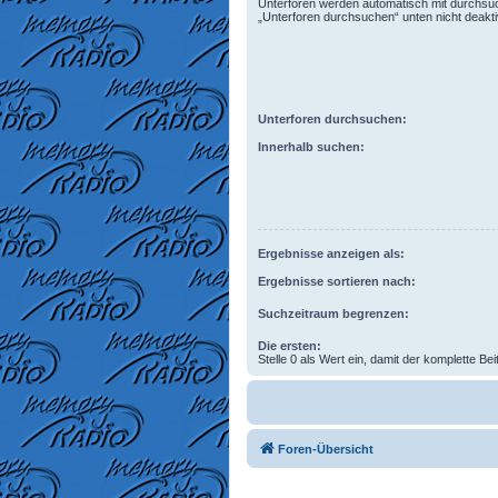
Unterforen werden automatisch mit durchsuc
„Unterforen durchsuchen“ unten nicht deaktiv
Unterforen durchsuchen:
Innerhalb suchen:
Ergebnisse anzeigen als:
Ergebnisse sortieren nach:
Suchzeitraum begrenzen:
Die ersten:
Stelle 0 als Wert ein, damit der komplette Bei
Foren-Übersicht