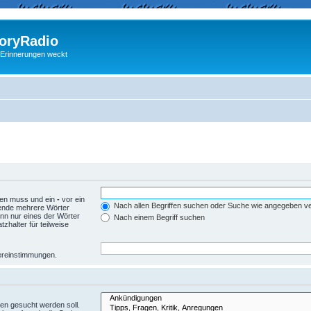
ryRadio
 Erinnerungen weckt
den muss und ein
-
vor ein
Nach allen Begriffen suchen oder Suche wie angegeben 
wende mehrere Wörter
nn nur eines der Wörter
Nach einem Begriff suchen
zhalter für teilweise
Übereinstimmungen.
en gesucht werden soll.