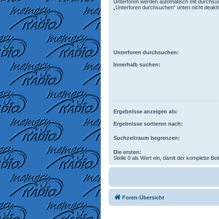
Unterforen werden automatisch mit durchsuc
„Unterforen durchsuchen“ unten nicht deaktiv
Unterforen durchsuchen:
Innerhalb suchen:
Ergebnisse anzeigen als:
Ergebnisse sortieren nach:
Suchzeitraum begrenzen:
Die ersten:
Stelle 0 als Wert ein, damit der komplette Bei
Foren-Übersicht