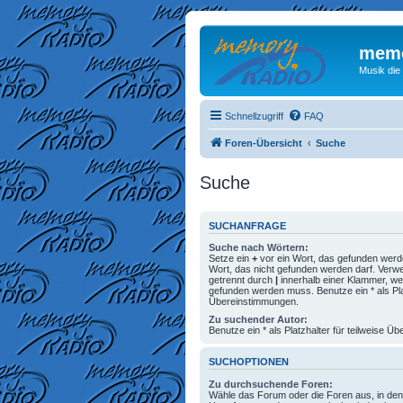
memo
Musik die
Schnellzugriff
FAQ
Foren-Übersicht
Suche
Suche
SUCHANFRAGE
Suche nach Wörtern:
Setze ein
+
vor ein Wort, das gefunden wer
Wort, das nicht gefunden werden darf. Ver
getrennt durch
|
innerhalb einer Klammer, we
gefunden werden muss. Benutze ein * als Plat
Übereinstimmungen.
Zu suchender Autor:
Benutze ein * als Platzhalter für teilweise 
SUCHOPTIONEN
Zu durchsuchende Foren:
Wähle das Forum oder die Foren aus, in den