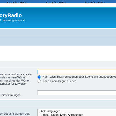
ryRadio
 Erinnerungen weckt
den muss und ein
-
vor ein
Nach allen Begriffen suchen oder Suche wie angegeben 
wende mehrere Wörter
nn nur eines der Wörter
Nach einem Begriff suchen
zhalter für teilweise
Übereinstimmungen.
en gesucht werden soll.