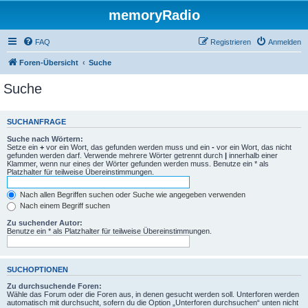
memoryRadio
FAQ
Registrieren
Anmelden
Foren-Übersicht
Suche
Suche
SUCHANFRAGE
Suche nach Wörtern:
Setze ein
+
vor ein Wort, das gefunden werden muss und ein
-
vor ein Wort, das nicht
gefunden werden darf. Verwende mehrere Wörter getrennt durch
|
innerhalb einer
Klammer, wenn nur eines der Wörter gefunden werden muss. Benutze ein * als
Platzhalter für teilweise Übereinstimmungen.
Nach allen Begriffen suchen oder Suche wie angegeben verwenden
Nach einem Begriff suchen
Zu suchender Autor:
Benutze ein * als Platzhalter für teilweise Übereinstimmungen.
SUCHOPTIONEN
Zu durchsuchende Foren:
Wähle das Forum oder die Foren aus, in denen gesucht werden soll. Unterforen werden
automatisch mit durchsucht, sofern du die Option „Unterforen durchsuchen“ unten nicht