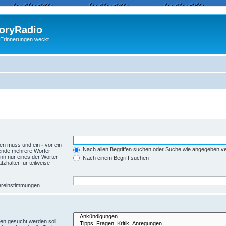
ryRadio
 Erinnerungen weckt
den muss und ein
-
vor ein
Nach allen Begriffen suchen oder Suche wie angegeben 
wende mehrere Wörter
nn nur eines der Wörter
Nach einem Begriff suchen
zhalter für teilweise
Übereinstimmungen.
en gesucht werden soll.