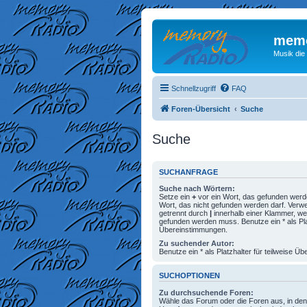
memo
Musik die
Schnellzugriff
FAQ
Foren-Übersicht
Suche
Suche
SUCHANFRAGE
Suche nach Wörtern:
Setze ein
+
vor ein Wort, das gefunden wer
Wort, das nicht gefunden werden darf. Ver
getrennt durch
|
innerhalb einer Klammer, we
gefunden werden muss. Benutze ein * als Plat
Übereinstimmungen.
Zu suchender Autor:
Benutze ein * als Platzhalter für teilweise 
SUCHOPTIONEN
Zu durchsuchende Foren:
Wähle das Forum oder die Foren aus, in den