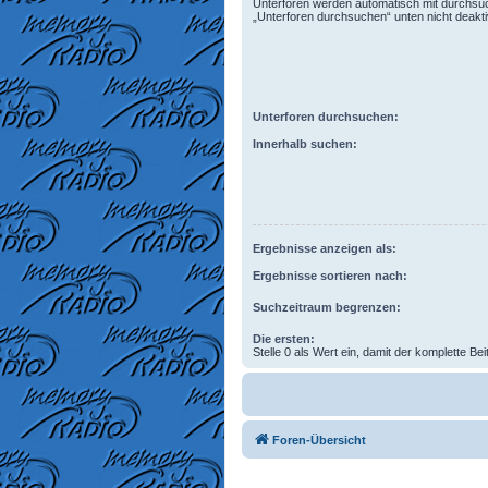
Unterforen werden automatisch mit durchsuc
„Unterforen durchsuchen“ unten nicht deaktiv
Unterforen durchsuchen:
Innerhalb suchen:
Ergebnisse anzeigen als:
Ergebnisse sortieren nach:
Suchzeitraum begrenzen:
Die ersten:
Stelle 0 als Wert ein, damit der komplette Bei
Foren-Übersicht