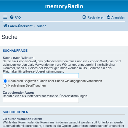
memoryRadio
FAQ
Registrieren
Anmelden
Foren-Übersicht
Suche
Suche
SUCHANFRAGE
Suche nach Wörtern:
Setze ein
+
vor ein Wort, das gefunden werden muss und ein
-
vor ein Wort, das nicht
gefunden werden darf. Verwende mehrere Wörter getrennt durch
|
innerhalb einer
Klammer, wenn nur eines der Wörter gefunden werden muss. Benutze ein * als
Platzhalter für teilweise Übereinstimmungen.
Nach allen Begriffen suchen oder Suche wie angegeben verwenden
Nach einem Begriff suchen
Zu suchender Autor:
Benutze ein * als Platzhalter für teilweise Übereinstimmungen.
SUCHOPTIONEN
Zu durchsuchende Foren:
Wähle das Forum oder die Foren aus, in denen gesucht werden soll. Unterforen werden
automatisch mit durchsucht, sofern du die Option „Unterforen durchsuchen“ unten nicht