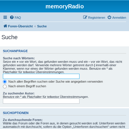
memoryRadio
FAQ
Registrieren
Anmelden
Foren-Übersicht
Suche
Suche
SUCHANFRAGE
Suche nach Wörtern:
Setze ein
+
vor ein Wort, das gefunden werden muss und ein
-
vor ein Wort, das nicht
gefunden werden darf. Verwende mehrere Wörter getrennt durch
|
innerhalb einer
Klammer, wenn nur eines der Wörter gefunden werden muss. Benutze ein * als
Platzhalter für teilweise Übereinstimmungen.
Nach allen Begriffen suchen oder Suche wie angegeben verwenden
Nach einem Begriff suchen
Zu suchender Autor:
Benutze ein * als Platzhalter für teilweise Übereinstimmungen.
SUCHOPTIONEN
Zu durchsuchende Foren:
Wähle das Forum oder die Foren aus, in denen gesucht werden soll. Unterforen werden
automatisch mit durchsucht, sofern du die Option „Unterforen durchsuchen“ unten nicht