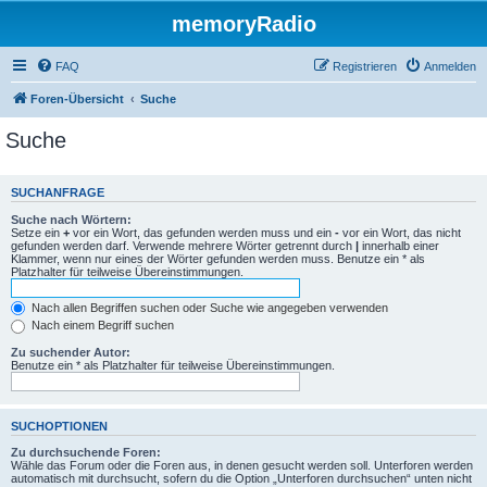
memoryRadio
FAQ
Registrieren
Anmelden
Foren-Übersicht
Suche
Suche
SUCHANFRAGE
Suche nach Wörtern:
Setze ein
+
vor ein Wort, das gefunden werden muss und ein
-
vor ein Wort, das nicht
gefunden werden darf. Verwende mehrere Wörter getrennt durch
|
innerhalb einer
Klammer, wenn nur eines der Wörter gefunden werden muss. Benutze ein * als
Platzhalter für teilweise Übereinstimmungen.
Nach allen Begriffen suchen oder Suche wie angegeben verwenden
Nach einem Begriff suchen
Zu suchender Autor:
Benutze ein * als Platzhalter für teilweise Übereinstimmungen.
SUCHOPTIONEN
Zu durchsuchende Foren:
Wähle das Forum oder die Foren aus, in denen gesucht werden soll. Unterforen werden
automatisch mit durchsucht, sofern du die Option „Unterforen durchsuchen“ unten nicht