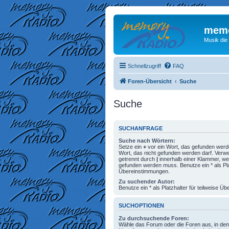
memo
Musik die
Schnellzugriff
FAQ
Foren-Übersicht
Suche
Suche
SUCHANFRAGE
Suche nach Wörtern:
Setze ein
+
vor ein Wort, das gefunden wer
Wort, das nicht gefunden werden darf. Ver
getrennt durch
|
innerhalb einer Klammer, we
gefunden werden muss. Benutze ein * als Plat
Übereinstimmungen.
Zu suchender Autor:
Benutze ein * als Platzhalter für teilweise 
SUCHOPTIONEN
Zu durchsuchende Foren:
Wähle das Forum oder die Foren aus, in den