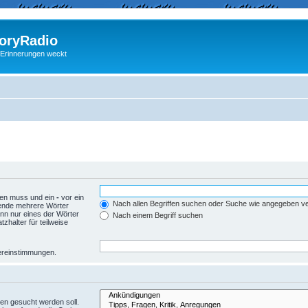
ryRadio
 Erinnerungen weckt
den muss und ein
-
vor ein
Nach allen Begriffen suchen oder Suche wie angegeben 
wende mehrere Wörter
nn nur eines der Wörter
Nach einem Begriff suchen
zhalter für teilweise
Übereinstimmungen.
en gesucht werden soll.