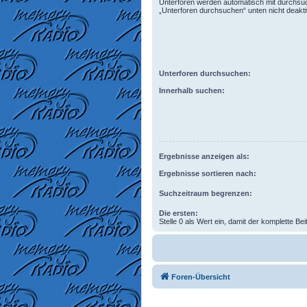
Unterforen werden automatisch mit durchsuc
„Unterforen durchsuchen“ unten nicht deaktiv
Unterforen durchsuchen:
Innerhalb suchen:
Ergebnisse anzeigen als:
Ergebnisse sortieren nach:
Suchzeitraum begrenzen:
Die ersten:
Stelle 0 als Wert ein, damit der komplette Bei
Foren-Übersicht