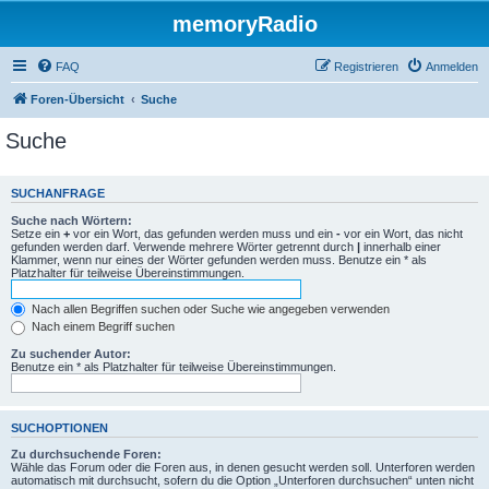
memoryRadio
FAQ
Registrieren
Anmelden
Foren-Übersicht
Suche
Suche
SUCHANFRAGE
Suche nach Wörtern:
Setze ein
+
vor ein Wort, das gefunden werden muss und ein
-
vor ein Wort, das nicht
gefunden werden darf. Verwende mehrere Wörter getrennt durch
|
innerhalb einer
Klammer, wenn nur eines der Wörter gefunden werden muss. Benutze ein * als
Platzhalter für teilweise Übereinstimmungen.
Nach allen Begriffen suchen oder Suche wie angegeben verwenden
Nach einem Begriff suchen
Zu suchender Autor:
Benutze ein * als Platzhalter für teilweise Übereinstimmungen.
SUCHOPTIONEN
Zu durchsuchende Foren:
Wähle das Forum oder die Foren aus, in denen gesucht werden soll. Unterforen werden
automatisch mit durchsucht, sofern du die Option „Unterforen durchsuchen“ unten nicht