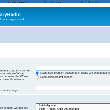
ryRadio
 Erinnerungen weckt
den muss und ein
-
vor ein
Nach allen Begriffen suchen oder Suche wie angegeben 
wende mehrere Wörter
nn nur eines der Wörter
Nach einem Begriff suchen
zhalter für teilweise
Übereinstimmungen.
en gesucht werden soll.