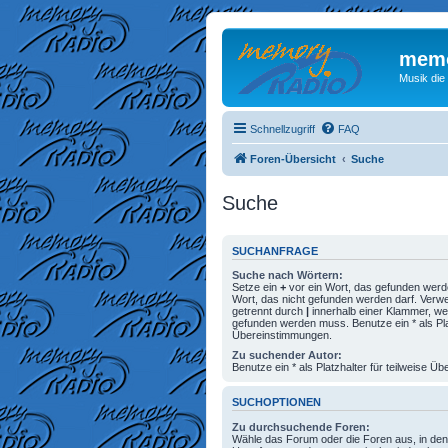
memo
Musik die
Schnellzugriff
FAQ
Foren-Übersicht
Suche
Suche
SUCHANFRAGE
Suche nach Wörtern:
Setze ein
+
vor ein Wort, das gefunden wer
Wort, das nicht gefunden werden darf. Ver
getrennt durch
|
innerhalb einer Klammer, we
gefunden werden muss. Benutze ein * als Plat
Übereinstimmungen.
Zu suchender Autor:
Benutze ein * als Platzhalter für teilweise 
SUCHOPTIONEN
Zu durchsuchende Foren:
Wähle das Forum oder die Foren aus, in den