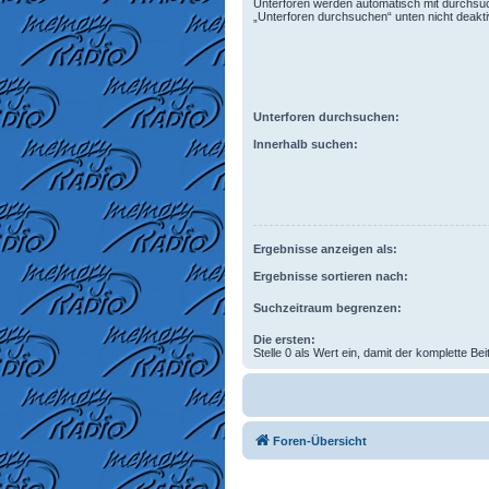
Unterforen werden automatisch mit durchsuc
„Unterforen durchsuchen“ unten nicht deaktiv
Unterforen durchsuchen:
Innerhalb suchen:
Ergebnisse anzeigen als:
Ergebnisse sortieren nach:
Suchzeitraum begrenzen:
Die ersten:
Stelle 0 als Wert ein, damit der komplette Bei
Foren-Übersicht