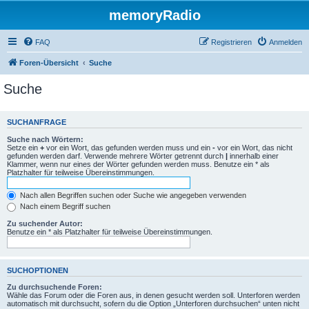
memoryRadio
FAQ
Registrieren
Anmelden
Foren-Übersicht
Suche
Suche
SUCHANFRAGE
Suche nach Wörtern:
Setze ein
+
vor ein Wort, das gefunden werden muss und ein
-
vor ein Wort, das nicht
gefunden werden darf. Verwende mehrere Wörter getrennt durch
|
innerhalb einer
Klammer, wenn nur eines der Wörter gefunden werden muss. Benutze ein * als
Platzhalter für teilweise Übereinstimmungen.
Nach allen Begriffen suchen oder Suche wie angegeben verwenden
Nach einem Begriff suchen
Zu suchender Autor:
Benutze ein * als Platzhalter für teilweise Übereinstimmungen.
SUCHOPTIONEN
Zu durchsuchende Foren:
Wähle das Forum oder die Foren aus, in denen gesucht werden soll. Unterforen werden
automatisch mit durchsucht, sofern du die Option „Unterforen durchsuchen“ unten nicht