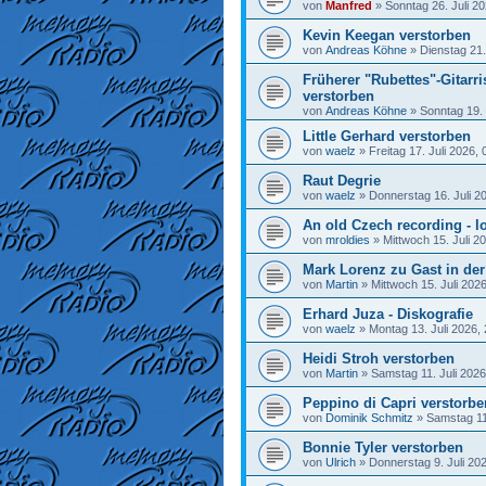
von
Manfred
»
Sonntag 26. Juli 20
Kevin Keegan verstorben
von
Andreas Köhne
»
Dienstag 21.
Früherer "Rubettes"-Gitarr
verstorben
von
Andreas Köhne
»
Sonntag 19. 
Little Gerhard verstorben
von
waelz
»
Freitag 17. Juli 2026, 
Raut Degrie
von
waelz
»
Donnerstag 16. Juli 2
An old Czech recording - lo
von
mroldies
»
Mittwoch 15. Juli 2
Mark Lorenz zu Gast in de
von
Martin
»
Mittwoch 15. Juli 202
Erhard Juza - Diskografie
von
waelz
»
Montag 13. Juli 2026,
Heidi Stroh verstorben
von
Martin
»
Samstag 11. Juli 2026
Peppino di Capri verstorbe
von
Dominik Schmitz
»
Samstag 11.
Bonnie Tyler verstorben
von
Ulrich
»
Donnerstag 9. Juli 20