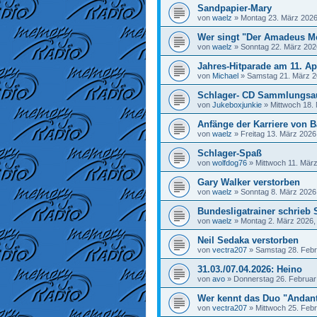
Sandpapier-Mary
von
waelz
»
Montag 23. März 2026
Wer singt "Der Amadeus M
von
waelz
»
Sonntag 22. März 202
Jahres-Hitparade am 11. Ap
von
Michael
»
Samstag 21. März 2
Schlager- CD Sammlungsa
von
Jukeboxjunkie
»
Mittwoch 18.
Anfänge der Karriere von Ba
von
waelz
»
Freitag 13. März 2026
Schlager-Spaß
von
wolfdog76
»
Mittwoch 11. März
Gary Walker verstorben
von
waelz
»
Sonntag 8. März 2026
Bundesligatrainer schrieb 
von
waelz
»
Montag 2. März 2026,
Neil Sedaka verstorben
von
vectra207
»
Samstag 28. Febr
31.03./07.04.2026: Heino
von
avo
»
Donnerstag 26. Februar
Wer kennt das Duo "Andan
von
vectra207
»
Mittwoch 25. Febr