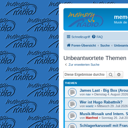
memo
Musik die
Schnellzugriff
FAQ
Foren-Übersicht
Suche
Unbeant
Unbeantwortete Themen
Zur erweiterten Suche
Suche
Erw
THEMEN
James Last - Big Box (Arou
von
nav
»
Dienstag 4. August 2026
Wer ist Hugo Rabattnik?
von
waelz
»
Mittwoch 29. Juli 2026
Musik-Mosaik und Intern. 
von
Manfred
»
Sonntag 26. Juli 20
Schlagerkarussell mit Fran