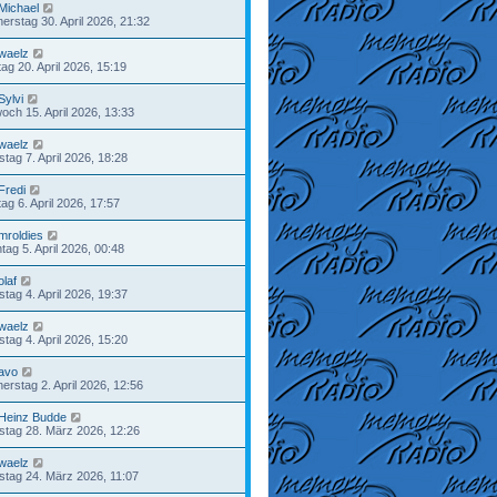
Michael
erstag 30. April 2026, 21:32
waelz
ag 20. April 2026, 15:19
Sylvi
woch 15. April 2026, 13:33
waelz
stag 7. April 2026, 18:28
Fredi
ag 6. April 2026, 17:57
mroldies
tag 5. April 2026, 00:48
olaf
tag 4. April 2026, 19:37
waelz
tag 4. April 2026, 15:20
avo
erstag 2. April 2026, 12:56
Heinz Budde
tag 28. März 2026, 12:26
waelz
stag 24. März 2026, 11:07