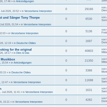
Sonn
26, 17:46
» in
Ankündigungen
von
0
29166
Dien
 Juli 2026, 20:52
» in
Verstorbene Interpreten
ist und Sänger Tony Thorpe
von
0
6530
Sonn
Juli 2026, 01:54
» in
Verstorbene Interpreten
von
0
5136
Frei
02:03
» in
Verstorbene Interpreten
von
0
1697
Donn
026, 12:19
» in
Deutsche Oldies
oking for the original
von
0
40803
Mitt
026, 18:17
» in
Dies & Das
r Musikbox
von
0
21350
Mitt
6, 15:54
» in
Ankündigungen
von
0
3386
Mont
 20:15
» in
Deutsche Oldies
von
0
11698
Sams
, 12:47
» in
Verstorbene Interpreten
n
von
0
1631
Sams
 Juli 2026, 11:41
» in
Verstorbene Interpreten
von
0
4282
Donn
26, 15:21
» in
Verstorbene Interpreten