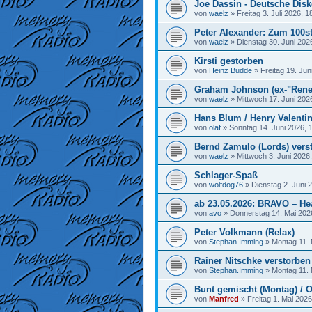
Joe Dassin - Deutsche Disk
von
waelz
»
Freitag 3. Juli 2026, 1
Peter Alexander: Zum 100st
von
waelz
»
Dienstag 30. Juni 202
Kirsti gestorben
von
Heinz Budde
»
Freitag 19. Jun
Graham Johnson (ex-"Rene
von
waelz
»
Mittwoch 17. Juni 202
Hans Blum / Henry Valenti
von
olaf
»
Sonntag 14. Juni 2026, 
Bernd Zamulo (Lords) vers
von
waelz
»
Mittwoch 3. Juni 2026
Schlager-Spaß
von
wolfdog76
»
Dienstag 2. Juni 
ab 23.05.2026: BRAVO – He
von
avo
»
Donnerstag 14. Mai 202
Peter Volkmann (Relax)
von
Stephan.Imming
»
Montag 11. 
Rainer Nitschke verstorben
von
Stephan.Imming
»
Montag 11. 
Bunt gemischt (Montag) / O
von
Manfred
»
Freitag 1. Mai 2026