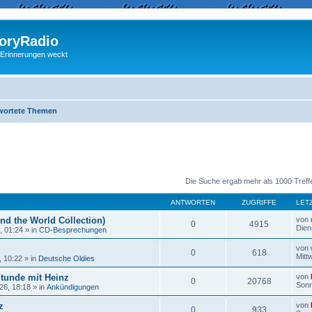
ryRadio
 Erinnerungen weckt
wortete Themen
eiterte Suche
Die Suche ergab mehr als 1000 Treff
ANTWORTEN
ZUGRIFFE
LET
nd the World Collection)
von
0
4915
Dien
, 01:24
» in
CD-Besprechungen
von
0
618
Mitt
, 10:22
» in
Deutsche Oldies
Stunde mit Heinz
von
0
20768
Sonn
26, 18:18
» in
Ankündigungen
z
von
0
933