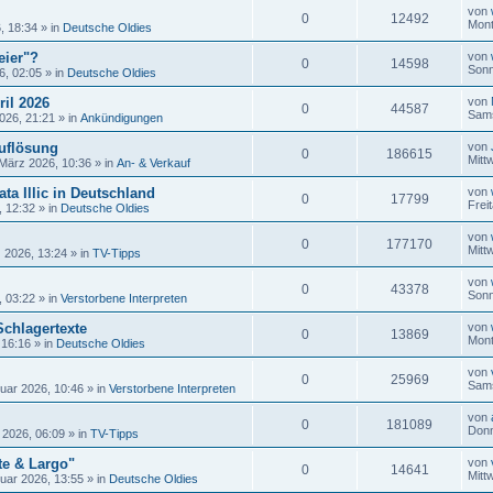
von
0
12492
Mont
, 18:34
» in
Deutsche Oldies
eier"?
von
0
14598
Sonn
6, 02:05
» in
Deutsche Oldies
ril 2026
von
0
44587
Sams
026, 21:21
» in
Ankündigungen
uflösung
von
0
186615
Mitt
 März 2026, 10:36
» in
An- & Verkauf
ta Illic in Deutschland
von
0
17799
Frei
, 12:32
» in
Deutsche Oldies
von
0
177170
Mitt
 2026, 13:24
» in
TV-Tipps
von
0
43378
Sonn
, 03:22
» in
Verstorbene Interpreten
Schlagertexte
von
0
13869
Mont
 16:16
» in
Deutsche Oldies
von
0
25969
Sams
uar 2026, 10:46
» in
Verstorbene Interpreten
von
0
181089
Donn
 2026, 06:09
» in
TV-Tipps
te & Largo"
von
0
14641
Mitt
uar 2026, 13:55
» in
Deutsche Oldies