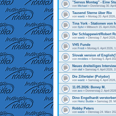
"Servus Montag" - Eine Stu
von
Michael
»
Donnerstag 30. April
Tausend Sterne über Rio
von
waelz
»
Montag 20. April 2026,
Tina York - Stationen von h
von
Sylvi
»
Mittwoch 15. April 2026
Der Schlappewirt/Robert R
von
waelz
»
Dienstag 7. April 2026
VHS Funde
von
Fredi
»
Montag 6. April 2026, 
Slovak version of English(
von
mroldies
»
Sonntag 5. April 20
Neues dreiteiliges Interview
von
olaf
»
Samstag 4. April 2026, 1
Die Zillertaler (Polydor)
von
waelz
»
Samstag 4. April 2026
11.05.2026: Boney M.
von
avo
»
Donnerstag 2. April 2026
Dino Engelhardt verstorbe
von
Heinz Budde
»
Samstag 28. M
Robby Peters
von
waelz
»
Dienstag 24. März 202