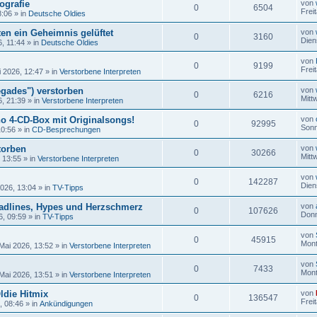
ografie
von
0
6504
Frei
8:06
» in
Deutsche Oldies
en ein Geheimnis gelüftet
von
0
3160
Dien
6, 11:44
» in
Deutsche Oldies
von
0
9199
Frei
i 2026, 12:47
» in
Verstorbene Interpreten
gades") verstorben
von
0
6216
Mitt
6, 21:39
» in
Verstorbene Interpreten
no 4-CD-Box mit Originalsongs!
von
0
92995
Sonn
10:56
» in
CD-Besprechungen
torben
von
0
30266
Mitt
, 13:55
» in
Verstorbene Interpreten
von
0
142287
Dien
2026, 13:04
» in
TV-Tipps
adlines, Hypes und Herzschmerz
von
0
107626
Donn
6, 09:59
» in
TV-Tipps
von
0
45915
Mont
Mai 2026, 13:52
» in
Verstorbene Interpreten
von
0
7433
Mont
Mai 2026, 13:51
» in
Verstorbene Interpreten
ldie Hitmix
von
0
136547
Frei
, 08:46
» in
Ankündigungen