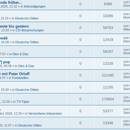
nde früher...
von
0
9389
Donn
 2026, 21:32
» in
Ankündigungen
von
0
10286
Mont
 15:19
» in
Deutsche Oldies
eute bis gestern
von
0
59763
Mitt
, 13:33
» in
CD-Besprechungen
ondé
von
0
12419
Dien
, 18:28
» in
Deutsche Oldies
von
0
58197
Mont
17:57
» in
Dies & Das
?) pop
von
0
12228
Sonn
26, 00:48
» in
Dies & Das
 mit Peter Orloff
von
0
221495
Sams
9:37
» in
Fundstellen
von
0
11195
Sams
, 15:20
» in
Deutsche Oldies
von
0
170854
Donn
, 12:56
» in
TV-Tipps
n
von
0
53377
Sams
ärz 2026, 12:26
» in
Verstorbene Interpreten
von
0
13348
Dien
6, 11:07
» in
Deutsche Oldies