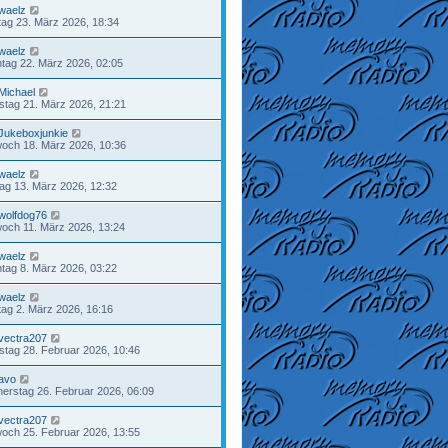
waelz
ag 23. März 2026, 18:34
waelz
tag 22. März 2026, 02:05
Michael
tag 21. März 2026, 21:21
Jukeboxjunkie
woch 18. März 2026, 10:36
waelz
tag 13. März 2026, 12:32
wolfdog76
woch 11. März 2026, 13:24
waelz
tag 8. März 2026, 03:22
waelz
ag 2. März 2026, 16:16
vectra207
tag 28. Februar 2026, 10:46
avo
erstag 26. Februar 2026, 06:09
vectra207
woch 25. Februar 2026, 13:55