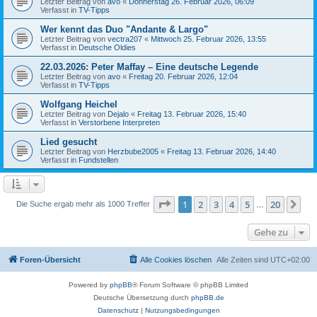
Letzter Beitrag von
avo
«
Donnerstag 26. Februar 2026, 06:09
Verfasst in
TV-Tipps
Wer kennt das Duo "Andante & Largo"
Letzter Beitrag von
vectra207
«
Mittwoch 25. Februar 2026, 13:55
Verfasst in
Deutsche Oldies
22.03.2026: Peter Maffay – Eine deutsche Legende
Letzter Beitrag von
avo
«
Freitag 20. Februar 2026, 12:04
Verfasst in
TV-Tipps
Wolfgang Heichel
Letzter Beitrag von
Dejalo
«
Freitag 13. Februar 2026, 15:40
Verfasst in
Verstorbene Interpreten
Lied gesucht
Letzter Beitrag von
Herzbube2005
«
Freitag 13. Februar 2026, 14:40
Verfasst in
Fundstellen
Seite
1
von
20
1
2
3
4
5
20
Nä
Die Suche ergab mehr als 1000 Treffer
…
Gehe zu
Foren-Übersicht
Alle Cookies löschen
Alle Zeiten sind
UTC+02:00
Powered by
phpBB
® Forum Software © phpBB Limited
Deutsche Übersetzung durch
phpBB.de
Datenschutz
|
Nutzungsbedingungen