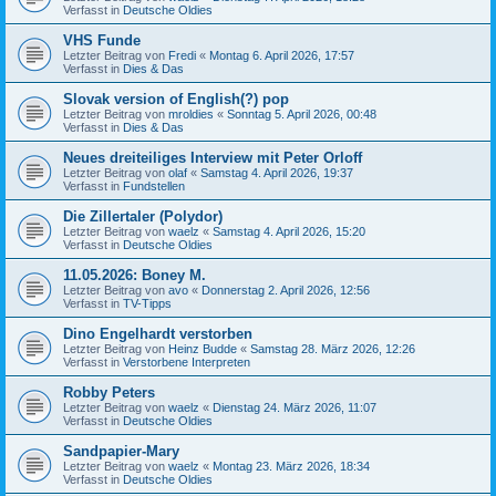
Verfasst in
Deutsche Oldies
VHS Funde
Letzter Beitrag von
Fredi
«
Montag 6. April 2026, 17:57
Verfasst in
Dies & Das
Slovak version of English(?) pop
Letzter Beitrag von
mroldies
«
Sonntag 5. April 2026, 00:48
Verfasst in
Dies & Das
Neues dreiteiliges Interview mit Peter Orloff
Letzter Beitrag von
olaf
«
Samstag 4. April 2026, 19:37
Verfasst in
Fundstellen
Die Zillertaler (Polydor)
Letzter Beitrag von
waelz
«
Samstag 4. April 2026, 15:20
Verfasst in
Deutsche Oldies
11.05.2026: Boney M.
Letzter Beitrag von
avo
«
Donnerstag 2. April 2026, 12:56
Verfasst in
TV-Tipps
Dino Engelhardt verstorben
Letzter Beitrag von
Heinz Budde
«
Samstag 28. März 2026, 12:26
Verfasst in
Verstorbene Interpreten
Robby Peters
Letzter Beitrag von
waelz
«
Dienstag 24. März 2026, 11:07
Verfasst in
Deutsche Oldies
Sandpapier-Mary
Letzter Beitrag von
waelz
«
Montag 23. März 2026, 18:34
Verfasst in
Deutsche Oldies