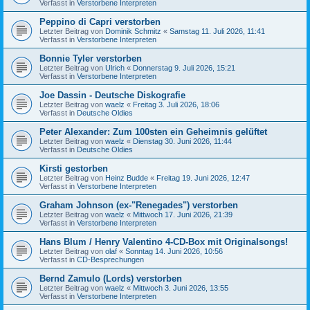
Verfasst in
Verstorbene Interpreten
Peppino di Capri verstorben
Letzter Beitrag von
Dominik Schmitz
«
Samstag 11. Juli 2026, 11:41
Verfasst in
Verstorbene Interpreten
Bonnie Tyler verstorben
Letzter Beitrag von
Ulrich
«
Donnerstag 9. Juli 2026, 15:21
Verfasst in
Verstorbene Interpreten
Joe Dassin - Deutsche Diskografie
Letzter Beitrag von
waelz
«
Freitag 3. Juli 2026, 18:06
Verfasst in
Deutsche Oldies
Peter Alexander: Zum 100sten ein Geheimnis gelüftet
Letzter Beitrag von
waelz
«
Dienstag 30. Juni 2026, 11:44
Verfasst in
Deutsche Oldies
Kirsti gestorben
Letzter Beitrag von
Heinz Budde
«
Freitag 19. Juni 2026, 12:47
Verfasst in
Verstorbene Interpreten
Graham Johnson (ex-"Renegades") verstorben
Letzter Beitrag von
waelz
«
Mittwoch 17. Juni 2026, 21:39
Verfasst in
Verstorbene Interpreten
Hans Blum / Henry Valentino 4-CD-Box mit Originalsongs!
Letzter Beitrag von
olaf
«
Sonntag 14. Juni 2026, 10:56
Verfasst in
CD-Besprechungen
Bernd Zamulo (Lords) verstorben
Letzter Beitrag von
waelz
«
Mittwoch 3. Juni 2026, 13:55
Verfasst in
Verstorbene Interpreten