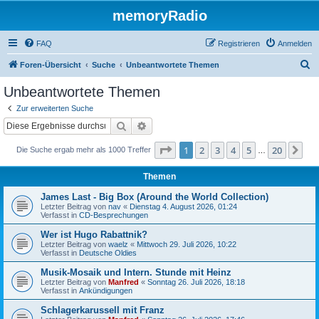
memoryRadio
FAQ
Registrieren
Anmelden
S
Foren-Übersicht
Suche
Unbeantwortete Themen
u
Unbeantwortete Themen
c
Zur erweiterten Suche
h
Suche
Erweiterte Suche
e
Seite
1
von
20
1
2
3
4
5
20
Nä
Die Suche ergab mehr als 1000 Treffer
…
Themen
James Last - Big Box (Around the World Collection)
Letzter Beitrag von
nav
«
Dienstag 4. August 2026, 01:24
Verfasst in
CD-Besprechungen
Wer ist Hugo Rabattnik?
Letzter Beitrag von
waelz
«
Mittwoch 29. Juli 2026, 10:22
Verfasst in
Deutsche Oldies
Musik-Mosaik und Intern. Stunde mit Heinz
Letzter Beitrag von
Manfred
«
Sonntag 26. Juli 2026, 18:18
Verfasst in
Ankündigungen
Schlagerkarussell mit Franz