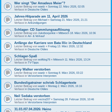
Wer singt "Der Amadeus Meier"?
Letzter Beitrag von
waelz
«
Sonntag 22. März 2026, 02:05
Verfasst in
Deutsche Oldies
Jahres-Hitparade am 11. April 2026
Letzter Beitrag von
Michael
«
Samstag 21. März 2026, 21:21
Verfasst in
Ankündigungen
Schlager- CD Sammlungsauflösung
Letzter Beitrag von
Jukeboxjunkie
«
Mittwoch 18. März 2026, 10:36
Verfasst in
An- & Verkauf
Anfänge der Karriere von Bata Illic in Deutschland
Letzter Beitrag von
waelz
«
Freitag 13. März 2026, 12:32
Verfasst in
Deutsche Oldies
Schlager-Spaß
Letzter Beitrag von
wolfdog76
«
Mittwoch 11. März 2026, 13:24
Verfasst in
TV-Tipps
Gary Walker verstorben
Letzter Beitrag von
waelz
«
Sonntag 8. März 2026, 03:22
Verfasst in
Verstorbene Interpreten
Bundesligatrainer schrieb Schlagertexte
Letzter Beitrag von
waelz
«
Montag 2. März 2026, 16:16
Verfasst in
Deutsche Oldies
Neil Sedaka verstorben
Letzter Beitrag von
vectra207
«
Samstag 28. Februar 2026, 10:46
Verfasst in
Verstorbene Interpreten
31.03./07.04.2026: Heino