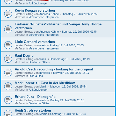
Letzter Beitrag von
Manfred
«
Sonntag 26. Juli 2026, 17:46
Verfasst in
Ankündigungen
Kevin Keegan verstorben
Letzter Beitrag von
Andreas Köhne
«
Dienstag 21. Juli 2026, 20:52
Verfasst in
Verstorbene Interpreten
Früherer "Rubettes"-Gitarrist und Sänger Tony Thorpe
verstorben
Letzter Beitrag von
Andreas Köhne
«
Sonntag 19. Juli 2026, 01:54
Verfasst in
Verstorbene Interpreten
Little Gerhard verstorben
Letzter Beitrag von
waelz
«
Freitag 17. Juli 2026, 02:03
Verfasst in
Verstorbene Interpreten
Raut Degrie
Letzter Beitrag von
waelz
«
Donnerstag 16. Juli 2026, 12:19
Verfasst in
Deutsche Oldies
An old Czech recording - looking for the original
Letzter Beitrag von
mroldies
«
Mittwoch 15. Juli 2026, 18:17
Verfasst in
Dies & Das
Mark Lorenz zu Gast in der Musikbox
Letzter Beitrag von
Martin
«
Mittwoch 15. Juli 2026, 15:54
Verfasst in
Ankündigungen
Erhard Juza - Diskografie
Letzter Beitrag von
waelz
«
Montag 13. Juli 2026, 20:15
Verfasst in
Deutsche Oldies
Heidi Stroh verstorben
Letzter Beitrag von
Martin
«
Samstag 11. Juli 2026, 12:47