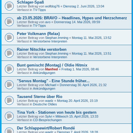
Schlager-Spaß
Letzter Beitrag von
wolfdog76
«
Dienstag 2. Juni 2026, 13:04
Verfasst in
TV-Tipps
ab 23.05.2026: BRAVO – Headlines, Hypes und Herzschmerz
Letzter Beitrag von
avo
«
Donnerstag 14. Mai 2026, 09:59
Verfasst in
TV-Tipps
Peter Volkmann (Relax)
Letzter Beitrag von
Stephan.Imming
«
Montag 11. Mai 2026, 13:52
Verfasst in
Verstorbene Interpreten
Rainer Nitschke verstorben
Letzter Beitrag von
Stephan.Imming
«
Montag 11. Mai 2026, 13:51
Verfasst in
Verstorbene Interpreten
Bunt gemischt (Montag) / Oldie Hitmix
Letzter Beitrag von
Manfred
«
Freitag 1. Mai 2026, 08:46
Verfasst in
Ankündigungen
"Servus Montag" - Eine Stunde früher...
Letzter Beitrag von
Michael
«
Donnerstag 30. April 2026, 21:32
Verfasst in
Ankündigungen
Tausend Sterne über Rio
Letzter Beitrag von
waelz
«
Montag 20. April 2026, 15:19
Verfasst in
Deutsche Oldies
Tina York - Stationen von heute bis gestern
Letzter Beitrag von
Sylvi
«
Mittwoch 15. April 2026, 13:33
Verfasst in
CD-Besprechungen
Der Schlappewirt/Robert Rondé
Letzter Beitrag von
waelz
«
Dienstag 7. April 2026, 18:28