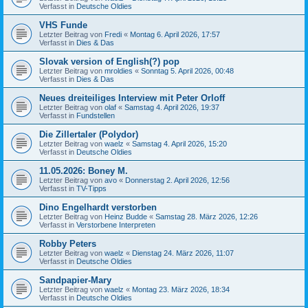
Verfasst in
Deutsche Oldies
VHS Funde
Letzter Beitrag von
Fredi
«
Montag 6. April 2026, 17:57
Verfasst in
Dies & Das
Slovak version of English(?) pop
Letzter Beitrag von
mroldies
«
Sonntag 5. April 2026, 00:48
Verfasst in
Dies & Das
Neues dreiteiliges Interview mit Peter Orloff
Letzter Beitrag von
olaf
«
Samstag 4. April 2026, 19:37
Verfasst in
Fundstellen
Die Zillertaler (Polydor)
Letzter Beitrag von
waelz
«
Samstag 4. April 2026, 15:20
Verfasst in
Deutsche Oldies
11.05.2026: Boney M.
Letzter Beitrag von
avo
«
Donnerstag 2. April 2026, 12:56
Verfasst in
TV-Tipps
Dino Engelhardt verstorben
Letzter Beitrag von
Heinz Budde
«
Samstag 28. März 2026, 12:26
Verfasst in
Verstorbene Interpreten
Robby Peters
Letzter Beitrag von
waelz
«
Dienstag 24. März 2026, 11:07
Verfasst in
Deutsche Oldies
Sandpapier-Mary
Letzter Beitrag von
waelz
«
Montag 23. März 2026, 18:34
Verfasst in
Deutsche Oldies