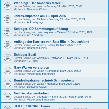
Wer singt "Der Amadeus Meier"?
Letzter Beitrag von
waelz
«
Sonntag 22. März 2026, 02:05
Verfasst in
Deutsche Oldies
Jahres-Hitparade am 11. April 2026
Letzter Beitrag von
Michael
«
Samstag 21. März 2026, 21:21
Verfasst in
Ankündigungen
Schlager- CD Sammlungsauflösung
Letzter Beitrag von
Jukeboxjunkie
«
Mittwoch 18. März 2026, 10:36
Verfasst in
An- & Verkauf
Anfänge der Karriere von Bata Illic in Deutschland
Letzter Beitrag von
waelz
«
Freitag 13. März 2026, 12:32
Verfasst in
Deutsche Oldies
Schlager-Spaß
Letzter Beitrag von
wolfdog76
«
Mittwoch 11. März 2026, 13:24
Verfasst in
TV-Tipps
Gary Walker verstorben
Letzter Beitrag von
waelz
«
Sonntag 8. März 2026, 03:22
Verfasst in
Verstorbene Interpreten
Bundesligatrainer schrieb Schlagertexte
Letzter Beitrag von
waelz
«
Montag 2. März 2026, 16:16
Verfasst in
Deutsche Oldies
Neil Sedaka verstorben
Letzter Beitrag von
vectra207
«
Samstag 28. Februar 2026, 10:46
Verfasst in
Verstorbene Interpreten
31.03./07.04.2026: Heino