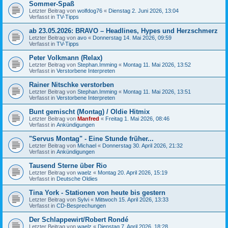
Sommer-Spaß
Letzter Beitrag von
wolfdog76
«
Dienstag 2. Juni 2026, 13:04
Verfasst in
TV-Tipps
ab 23.05.2026: BRAVO – Headlines, Hypes und Herzschmerz
Letzter Beitrag von
avo
«
Donnerstag 14. Mai 2026, 09:59
Verfasst in
TV-Tipps
Peter Volkmann (Relax)
Letzter Beitrag von
Stephan.Imming
«
Montag 11. Mai 2026, 13:52
Verfasst in
Verstorbene Interpreten
Rainer Nitschke verstorben
Letzter Beitrag von
Stephan.Imming
«
Montag 11. Mai 2026, 13:51
Verfasst in
Verstorbene Interpreten
Bunt gemischt (Montag) / Oldie Hitmix
Letzter Beitrag von
Manfred
«
Freitag 1. Mai 2026, 08:46
Verfasst in
Ankündigungen
"Servus Montag" - Eine Stunde früher...
Letzter Beitrag von
Michael
«
Donnerstag 30. April 2026, 21:32
Verfasst in
Ankündigungen
Tausend Sterne über Rio
Letzter Beitrag von
waelz
«
Montag 20. April 2026, 15:19
Verfasst in
Deutsche Oldies
Tina York - Stationen von heute bis gestern
Letzter Beitrag von
Sylvi
«
Mittwoch 15. April 2026, 13:33
Verfasst in
CD-Besprechungen
Der Schlappewirt/Robert Rondé
Letzter Beitrag von
waelz
«
Dienstag 7. April 2026, 18:28