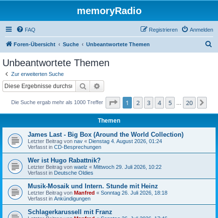
memoryRadio
FAQ
Registrieren
Anmelden
S
Foren-Übersicht
Suche
Unbeantwortete Themen
u
Unbeantwortete Themen
c
Zur erweiterten Suche
h
Suche
Erweiterte Suche
e
Seite
1
von
20
1
2
3
4
5
20
Nä
Die Suche ergab mehr als 1000 Treffer
…
Themen
James Last - Big Box (Around the World Collection)
Letzter Beitrag von
nav
«
Dienstag 4. August 2026, 01:24
Verfasst in
CD-Besprechungen
Wer ist Hugo Rabattnik?
Letzter Beitrag von
waelz
«
Mittwoch 29. Juli 2026, 10:22
Verfasst in
Deutsche Oldies
Musik-Mosaik und Intern. Stunde mit Heinz
Letzter Beitrag von
Manfred
«
Sonntag 26. Juli 2026, 18:18
Verfasst in
Ankündigungen
Schlagerkarussell mit Franz