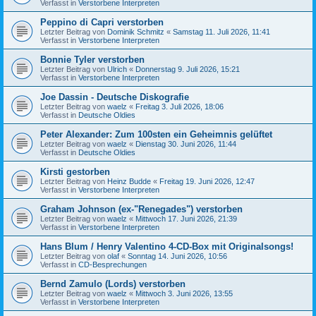
Verfasst in
Verstorbene Interpreten
Peppino di Capri verstorben
Letzter Beitrag von
Dominik Schmitz
«
Samstag 11. Juli 2026, 11:41
Verfasst in
Verstorbene Interpreten
Bonnie Tyler verstorben
Letzter Beitrag von
Ulrich
«
Donnerstag 9. Juli 2026, 15:21
Verfasst in
Verstorbene Interpreten
Joe Dassin - Deutsche Diskografie
Letzter Beitrag von
waelz
«
Freitag 3. Juli 2026, 18:06
Verfasst in
Deutsche Oldies
Peter Alexander: Zum 100sten ein Geheimnis gelüftet
Letzter Beitrag von
waelz
«
Dienstag 30. Juni 2026, 11:44
Verfasst in
Deutsche Oldies
Kirsti gestorben
Letzter Beitrag von
Heinz Budde
«
Freitag 19. Juni 2026, 12:47
Verfasst in
Verstorbene Interpreten
Graham Johnson (ex-"Renegades") verstorben
Letzter Beitrag von
waelz
«
Mittwoch 17. Juni 2026, 21:39
Verfasst in
Verstorbene Interpreten
Hans Blum / Henry Valentino 4-CD-Box mit Originalsongs!
Letzter Beitrag von
olaf
«
Sonntag 14. Juni 2026, 10:56
Verfasst in
CD-Besprechungen
Bernd Zamulo (Lords) verstorben
Letzter Beitrag von
waelz
«
Mittwoch 3. Juni 2026, 13:55
Verfasst in
Verstorbene Interpreten