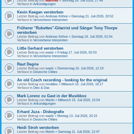
Letzter Beitrag von
Manfred
«
Sonntag 26. Juli 2026, 17:46
Verfasst in
Ankündigungen
Kevin Keegan verstorben
Letzter Beitrag von
Andreas Köhne
«
Dienstag 21. Juli 2026, 20:52
Verfasst in
Verstorbene Interpreten
Früherer "Rubettes"-Gitarrist und Sänger Tony Thorpe
verstorben
Letzter Beitrag von
Andreas Köhne
«
Sonntag 19. Juli 2026, 01:54
Verfasst in
Verstorbene Interpreten
Little Gerhard verstorben
Letzter Beitrag von
waelz
«
Freitag 17. Juli 2026, 02:03
Verfasst in
Verstorbene Interpreten
Raut Degrie
Letzter Beitrag von
waelz
«
Donnerstag 16. Juli 2026, 12:19
Verfasst in
Deutsche Oldies
An old Czech recording - looking for the original
Letzter Beitrag von
mroldies
«
Mittwoch 15. Juli 2026, 18:17
Verfasst in
Dies & Das
Mark Lorenz zu Gast in der Musikbox
Letzter Beitrag von
Martin
«
Mittwoch 15. Juli 2026, 15:54
Verfasst in
Ankündigungen
Erhard Juza - Diskografie
Letzter Beitrag von
waelz
«
Montag 13. Juli 2026, 20:15
Verfasst in
Deutsche Oldies
Heidi Stroh verstorben
Letzter Beitrag von
Martin
«
Samstag 11. Juli 2026, 12:47