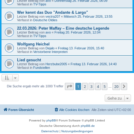
Letzter Beitrag von
avo
«
Donnerstag 26. Februar 2026, 06:09
Verfasst in
TV-Tipps
Wer kennt das Duo "Andante & Largo"
Letzter Beitrag von
vectra207
«
Mittwoch 25. Februar 2026, 13:55
Verfasst in
Deutsche Oldies
22.03.2026: Peter Maffay – Eine deutsche Legende
Letzter Beitrag von
avo
«
Freitag 20. Februar 2026, 12:04
Verfasst in
TV-Tipps
Wolfgang Heichel
Letzter Beitrag von
Dejalo
«
Freitag 13. Februar 2026, 15:40
Verfasst in
Verstorbene Interpreten
Lied gesucht
Letzter Beitrag von
Herzbube2005
«
Freitag 13. Februar 2026, 14:40
Verfasst in
Fundstellen
Seite
1
von
20
1
2
3
4
5
20
Nä
Die Suche ergab mehr als 1000 Treffer
…
Gehe zu
Foren-Übersicht
Alle Cookies löschen
Alle Zeiten sind
UTC+02:00
Powered by
phpBB
® Forum Software © phpBB Limited
Deutsche Übersetzung durch
phpBB.de
Datenschutz
|
Nutzungsbedingungen