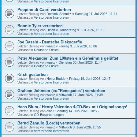
Verfasst in
Verstorbene Interpreten
Peppino di Capri verstorben
Letzter Beitrag von
Dominik Schmitz
«
Samstag 11. Juli 2026, 11:41
Verfasst in
Verstorbene Interpreten
Bonnie Tyler verstorben
Letzter Beitrag von
Ulrich
«
Donnerstag 9. Juli 2026, 15:21
Verfasst in
Verstorbene Interpreten
Joe Dassin - Deutsche Diskografie
Letzter Beitrag von
waelz
«
Freitag 3. Juli 2026, 18:06
Verfasst in
Deutsche Oldies
Peter Alexander: Zum 100sten ein Geheimnis gelüftet
Letzter Beitrag von
waelz
«
Dienstag 30. Juni 2026, 11:44
Verfasst in
Deutsche Oldies
Kirsti gestorben
Letzter Beitrag von
Heinz Budde
«
Freitag 19. Juni 2026, 12:47
Verfasst in
Verstorbene Interpreten
Graham Johnson (ex-"Renegades") verstorben
Letzter Beitrag von
waelz
«
Mittwoch 17. Juni 2026, 21:39
Verfasst in
Verstorbene Interpreten
Hans Blum / Henry Valentino 4-CD-Box mit Originalsongs!
Letzter Beitrag von
olaf
«
Sonntag 14. Juni 2026, 10:56
Verfasst in
CD-Besprechungen
Bernd Zamulo (Lords) verstorben
Letzter Beitrag von
waelz
«
Mittwoch 3. Juni 2026, 13:55
Verfasst in
Verstorbene Interpreten