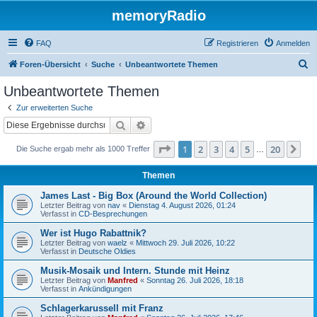
memoryRadio
FAQ
Registrieren
Anmelden
S
Foren-Übersicht
Suche
Unbeantwortete Themen
u
Unbeantwortete Themen
c
Zur erweiterten Suche
h
Suche
Erweiterte Suche
e
Seite
1
von
20
1
2
3
4
5
20
Nä
Die Suche ergab mehr als 1000 Treffer
…
Themen
James Last - Big Box (Around the World Collection)
Letzter Beitrag von
nav
«
Dienstag 4. August 2026, 01:24
Verfasst in
CD-Besprechungen
Wer ist Hugo Rabattnik?
Letzter Beitrag von
waelz
«
Mittwoch 29. Juli 2026, 10:22
Verfasst in
Deutsche Oldies
Musik-Mosaik und Intern. Stunde mit Heinz
Letzter Beitrag von
Manfred
«
Sonntag 26. Juli 2026, 18:18
Verfasst in
Ankündigungen
Schlagerkarussell mit Franz