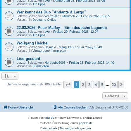
Letzter Beitrag von
avo
«
Donnerstag 26. Februar 2026, 06:09
Verfasst in
TV-Tipps
Wer kennt das Duo "Andante & Largo"
Letzter Beitrag von
vectra207
«
Mittwoch 25. Februar 2026, 13:55
Verfasst in
Deutsche Oldies
22.03.2026: Peter Maffay – Eine deutsche Legende
Letzter Beitrag von
avo
«
Freitag 20. Februar 2026, 12:04
Verfasst in
TV-Tipps
Wolfgang Heichel
Letzter Beitrag von
Dejalo
«
Freitag 13. Februar 2026, 15:40
Verfasst in
Verstorbene Interpreten
Lied gesucht
Letzter Beitrag von
Herzbube2005
«
Freitag 13. Februar 2026, 14:40
Verfasst in
Fundstellen
Seite
1
von
20
1
2
3
4
5
20
Nä
Die Suche ergab mehr als 1000 Treffer
…
Gehe zu
Foren-Übersicht
Alle Cookies löschen
Alle Zeiten sind
UTC+02:00
Powered by
phpBB
® Forum Software © phpBB Limited
Deutsche Übersetzung durch
phpBB.de
Datenschutz
|
Nutzungsbedingungen