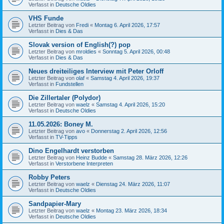
Verfasst in
Deutsche Oldies
VHS Funde
Letzter Beitrag von
Fredi
«
Montag 6. April 2026, 17:57
Verfasst in
Dies & Das
Slovak version of English(?) pop
Letzter Beitrag von
mroldies
«
Sonntag 5. April 2026, 00:48
Verfasst in
Dies & Das
Neues dreiteiliges Interview mit Peter Orloff
Letzter Beitrag von
olaf
«
Samstag 4. April 2026, 19:37
Verfasst in
Fundstellen
Die Zillertaler (Polydor)
Letzter Beitrag von
waelz
«
Samstag 4. April 2026, 15:20
Verfasst in
Deutsche Oldies
11.05.2026: Boney M.
Letzter Beitrag von
avo
«
Donnerstag 2. April 2026, 12:56
Verfasst in
TV-Tipps
Dino Engelhardt verstorben
Letzter Beitrag von
Heinz Budde
«
Samstag 28. März 2026, 12:26
Verfasst in
Verstorbene Interpreten
Robby Peters
Letzter Beitrag von
waelz
«
Dienstag 24. März 2026, 11:07
Verfasst in
Deutsche Oldies
Sandpapier-Mary
Letzter Beitrag von
waelz
«
Montag 23. März 2026, 18:34
Verfasst in
Deutsche Oldies