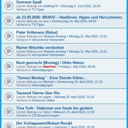
Sommer-Spaß
Letzter Beitrag von
wolfdog76
«
Dienstag 2. Juni 2026, 13:04
Verfasst in
TV-Tipps
ab 23.05.2026: BRAVO – Headlines, Hypes und Herzschmerz
Letzter Beitrag von
avo
«
Donnerstag 14. Mai 2026, 09:59
Verfasst in
TV-Tipps
Peter Volkmann (Relax)
Letzter Beitrag von
Stephan.Imming
«
Montag 11. Mai 2026, 13:52
Verfasst in
Verstorbene Interpreten
Rainer Nitschke verstorben
Letzter Beitrag von
Stephan.Imming
«
Montag 11. Mai 2026, 13:51
Verfasst in
Verstorbene Interpreten
Bunt gemischt (Montag) / Oldie Hitmix
Letzter Beitrag von
Manfred
«
Freitag 1. Mai 2026, 08:46
Verfasst in
Ankündigungen
"Servus Montag" - Eine Stunde früher...
Letzter Beitrag von
Michael
«
Donnerstag 30. April 2026, 21:32
Verfasst in
Ankündigungen
Tausend Sterne über Rio
Letzter Beitrag von
waelz
«
Montag 20. April 2026, 15:19
Verfasst in
Deutsche Oldies
Tina York - Stationen von heute bis gestern
Letzter Beitrag von
Sylvi
«
Mittwoch 15. April 2026, 13:33
Verfasst in
CD-Besprechungen
Der Schlappewirt/Robert Rondé
Letzter Beitrag von
waelz
«
Dienstag 7. April 2026, 18:28