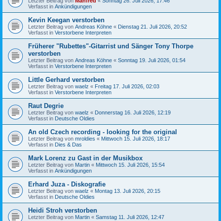
Letzter Beitrag von
Manfred
«
Sonntag 26. Juli 2026, 17:46
Verfasst in
Ankündigungen
Kevin Keegan verstorben
Letzter Beitrag von
Andreas Köhne
«
Dienstag 21. Juli 2026, 20:52
Verfasst in
Verstorbene Interpreten
Früherer "Rubettes"-Gitarrist und Sänger Tony Thorpe
verstorben
Letzter Beitrag von
Andreas Köhne
«
Sonntag 19. Juli 2026, 01:54
Verfasst in
Verstorbene Interpreten
Little Gerhard verstorben
Letzter Beitrag von
waelz
«
Freitag 17. Juli 2026, 02:03
Verfasst in
Verstorbene Interpreten
Raut Degrie
Letzter Beitrag von
waelz
«
Donnerstag 16. Juli 2026, 12:19
Verfasst in
Deutsche Oldies
An old Czech recording - looking for the original
Letzter Beitrag von
mroldies
«
Mittwoch 15. Juli 2026, 18:17
Verfasst in
Dies & Das
Mark Lorenz zu Gast in der Musikbox
Letzter Beitrag von
Martin
«
Mittwoch 15. Juli 2026, 15:54
Verfasst in
Ankündigungen
Erhard Juza - Diskografie
Letzter Beitrag von
waelz
«
Montag 13. Juli 2026, 20:15
Verfasst in
Deutsche Oldies
Heidi Stroh verstorben
Letzter Beitrag von
Martin
«
Samstag 11. Juli 2026, 12:47