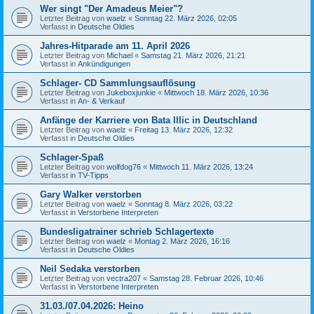
Wer singt "Der Amadeus Meier"?
Letzter Beitrag von
waelz
«
Sonntag 22. März 2026, 02:05
Verfasst in
Deutsche Oldies
Jahres-Hitparade am 11. April 2026
Letzter Beitrag von
Michael
«
Samstag 21. März 2026, 21:21
Verfasst in
Ankündigungen
Schlager- CD Sammlungsauflösung
Letzter Beitrag von
Jukeboxjunkie
«
Mittwoch 18. März 2026, 10:36
Verfasst in
An- & Verkauf
Anfänge der Karriere von Bata Illic in Deutschland
Letzter Beitrag von
waelz
«
Freitag 13. März 2026, 12:32
Verfasst in
Deutsche Oldies
Schlager-Spaß
Letzter Beitrag von
wolfdog76
«
Mittwoch 11. März 2026, 13:24
Verfasst in
TV-Tipps
Gary Walker verstorben
Letzter Beitrag von
waelz
«
Sonntag 8. März 2026, 03:22
Verfasst in
Verstorbene Interpreten
Bundesligatrainer schrieb Schlagertexte
Letzter Beitrag von
waelz
«
Montag 2. März 2026, 16:16
Verfasst in
Deutsche Oldies
Neil Sedaka verstorben
Letzter Beitrag von
vectra207
«
Samstag 28. Februar 2026, 10:46
Verfasst in
Verstorbene Interpreten
31.03./07.04.2026: Heino