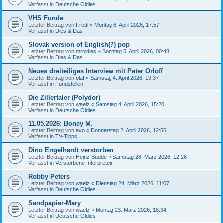
Verfasst in
Deutsche Oldies
VHS Funde
Letzter Beitrag von
Fredi
«
Montag 6. April 2026, 17:57
Verfasst in
Dies & Das
Slovak version of English(?) pop
Letzter Beitrag von
mroldies
«
Sonntag 5. April 2026, 00:48
Verfasst in
Dies & Das
Neues dreiteiliges Interview mit Peter Orloff
Letzter Beitrag von
olaf
«
Samstag 4. April 2026, 19:37
Verfasst in
Fundstellen
Die Zillertaler (Polydor)
Letzter Beitrag von
waelz
«
Samstag 4. April 2026, 15:20
Verfasst in
Deutsche Oldies
11.05.2026: Boney M.
Letzter Beitrag von
avo
«
Donnerstag 2. April 2026, 12:56
Verfasst in
TV-Tipps
Dino Engelhardt verstorben
Letzter Beitrag von
Heinz Budde
«
Samstag 28. März 2026, 12:26
Verfasst in
Verstorbene Interpreten
Robby Peters
Letzter Beitrag von
waelz
«
Dienstag 24. März 2026, 11:07
Verfasst in
Deutsche Oldies
Sandpapier-Mary
Letzter Beitrag von
waelz
«
Montag 23. März 2026, 18:34
Verfasst in
Deutsche Oldies