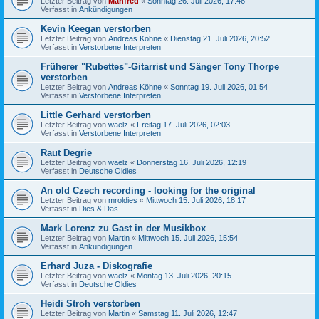
Letzter Beitrag von
Manfred
«
Sonntag 26. Juli 2026, 17:46
Verfasst in
Ankündigungen
Kevin Keegan verstorben
Letzter Beitrag von
Andreas Köhne
«
Dienstag 21. Juli 2026, 20:52
Verfasst in
Verstorbene Interpreten
Früherer "Rubettes"-Gitarrist und Sänger Tony Thorpe
verstorben
Letzter Beitrag von
Andreas Köhne
«
Sonntag 19. Juli 2026, 01:54
Verfasst in
Verstorbene Interpreten
Little Gerhard verstorben
Letzter Beitrag von
waelz
«
Freitag 17. Juli 2026, 02:03
Verfasst in
Verstorbene Interpreten
Raut Degrie
Letzter Beitrag von
waelz
«
Donnerstag 16. Juli 2026, 12:19
Verfasst in
Deutsche Oldies
An old Czech recording - looking for the original
Letzter Beitrag von
mroldies
«
Mittwoch 15. Juli 2026, 18:17
Verfasst in
Dies & Das
Mark Lorenz zu Gast in der Musikbox
Letzter Beitrag von
Martin
«
Mittwoch 15. Juli 2026, 15:54
Verfasst in
Ankündigungen
Erhard Juza - Diskografie
Letzter Beitrag von
waelz
«
Montag 13. Juli 2026, 20:15
Verfasst in
Deutsche Oldies
Heidi Stroh verstorben
Letzter Beitrag von
Martin
«
Samstag 11. Juli 2026, 12:47