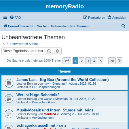
memoryRadio
FAQ
Registrieren
Anmelden
S
Foren-Übersicht
Suche
Unbeantwortete Themen
u
Unbeantwortete Themen
c
Zur erweiterten Suche
h
Suche
Erweiterte Suche
e
Seite
1
von
20
1
2
3
4
5
20
Nä
Die Suche ergab mehr als 1000 Treffer
…
Themen
James Last - Big Box (Around the World Collection)
Letzter Beitrag von
nav
«
Dienstag 4. August 2026, 01:24
Verfasst in
CD-Besprechungen
Wer ist Hugo Rabattnik?
Letzter Beitrag von
waelz
«
Mittwoch 29. Juli 2026, 10:22
Verfasst in
Deutsche Oldies
Musik-Mosaik und Intern. Stunde mit Heinz
Letzter Beitrag von
Manfred
«
Sonntag 26. Juli 2026, 18:18
Verfasst in
Ankündigungen
Schlagerkarussell mit Franz