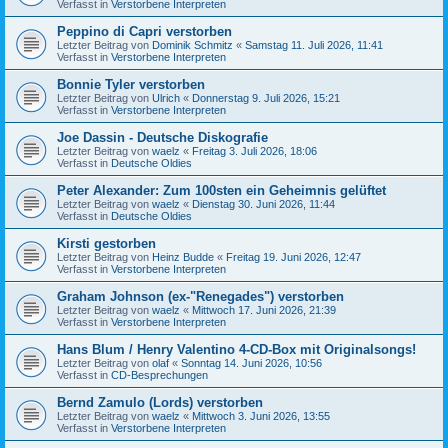
Verfasst in
Verstorbene Interpreten
Peppino di Capri verstorben
Letzter Beitrag von
Dominik Schmitz
«
Samstag 11. Juli 2026, 11:41
Verfasst in
Verstorbene Interpreten
Bonnie Tyler verstorben
Letzter Beitrag von
Ulrich
«
Donnerstag 9. Juli 2026, 15:21
Verfasst in
Verstorbene Interpreten
Joe Dassin - Deutsche Diskografie
Letzter Beitrag von
waelz
«
Freitag 3. Juli 2026, 18:06
Verfasst in
Deutsche Oldies
Peter Alexander: Zum 100sten ein Geheimnis gelüftet
Letzter Beitrag von
waelz
«
Dienstag 30. Juni 2026, 11:44
Verfasst in
Deutsche Oldies
Kirsti gestorben
Letzter Beitrag von
Heinz Budde
«
Freitag 19. Juni 2026, 12:47
Verfasst in
Verstorbene Interpreten
Graham Johnson (ex-"Renegades") verstorben
Letzter Beitrag von
waelz
«
Mittwoch 17. Juni 2026, 21:39
Verfasst in
Verstorbene Interpreten
Hans Blum / Henry Valentino 4-CD-Box mit Originalsongs!
Letzter Beitrag von
olaf
«
Sonntag 14. Juni 2026, 10:56
Verfasst in
CD-Besprechungen
Bernd Zamulo (Lords) verstorben
Letzter Beitrag von
waelz
«
Mittwoch 3. Juni 2026, 13:55
Verfasst in
Verstorbene Interpreten