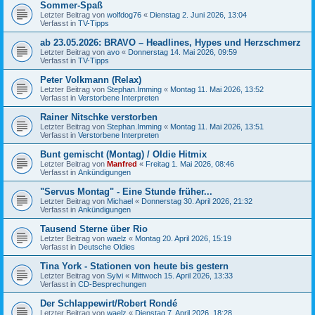
Sommer-Spaß
Letzter Beitrag von
wolfdog76
«
Dienstag 2. Juni 2026, 13:04
Verfasst in
TV-Tipps
ab 23.05.2026: BRAVO – Headlines, Hypes und Herzschmerz
Letzter Beitrag von
avo
«
Donnerstag 14. Mai 2026, 09:59
Verfasst in
TV-Tipps
Peter Volkmann (Relax)
Letzter Beitrag von
Stephan.Imming
«
Montag 11. Mai 2026, 13:52
Verfasst in
Verstorbene Interpreten
Rainer Nitschke verstorben
Letzter Beitrag von
Stephan.Imming
«
Montag 11. Mai 2026, 13:51
Verfasst in
Verstorbene Interpreten
Bunt gemischt (Montag) / Oldie Hitmix
Letzter Beitrag von
Manfred
«
Freitag 1. Mai 2026, 08:46
Verfasst in
Ankündigungen
"Servus Montag" - Eine Stunde früher...
Letzter Beitrag von
Michael
«
Donnerstag 30. April 2026, 21:32
Verfasst in
Ankündigungen
Tausend Sterne über Rio
Letzter Beitrag von
waelz
«
Montag 20. April 2026, 15:19
Verfasst in
Deutsche Oldies
Tina York - Stationen von heute bis gestern
Letzter Beitrag von
Sylvi
«
Mittwoch 15. April 2026, 13:33
Verfasst in
CD-Besprechungen
Der Schlappewirt/Robert Rondé
Letzter Beitrag von
waelz
«
Dienstag 7. April 2026, 18:28