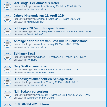
Wer singt "Der Amadeus Meier"?
Letzter Beitrag von
waelz
«
Sonntag 22. März 2026, 02:05
Verfasst in
Deutsche Oldies
Jahres-Hitparade am 11. April 2026
Letzter Beitrag von
Michael
«
Samstag 21. März 2026, 21:21
Verfasst in
Ankündigungen
Schlager- CD Sammlungsauflösung
Letzter Beitrag von
Jukeboxjunkie
«
Mittwoch 18. März 2026, 10:36
Verfasst in
An- & Verkauf
Anfänge der Karriere von Bata Illic in Deutschland
Letzter Beitrag von
waelz
«
Freitag 13. März 2026, 12:32
Verfasst in
Deutsche Oldies
Schlager-Spaß
Letzter Beitrag von
wolfdog76
«
Mittwoch 11. März 2026, 13:24
Verfasst in
TV-Tipps
Gary Walker verstorben
Letzter Beitrag von
waelz
«
Sonntag 8. März 2026, 03:22
Verfasst in
Verstorbene Interpreten
Bundesligatrainer schrieb Schlagertexte
Letzter Beitrag von
waelz
«
Montag 2. März 2026, 16:16
Verfasst in
Deutsche Oldies
Neil Sedaka verstorben
Letzter Beitrag von
vectra207
«
Samstag 28. Februar 2026, 10:46
Verfasst in
Verstorbene Interpreten
31.03./07.04.2026: Heino