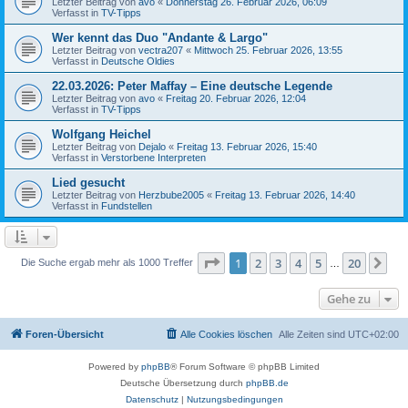
Letzter Beitrag von
avo
«
Donnerstag 26. Februar 2026, 06:09
Verfasst in
TV-Tipps
Wer kennt das Duo "Andante & Largo"
Letzter Beitrag von
vectra207
«
Mittwoch 25. Februar 2026, 13:55
Verfasst in
Deutsche Oldies
22.03.2026: Peter Maffay – Eine deutsche Legende
Letzter Beitrag von
avo
«
Freitag 20. Februar 2026, 12:04
Verfasst in
TV-Tipps
Wolfgang Heichel
Letzter Beitrag von
Dejalo
«
Freitag 13. Februar 2026, 15:40
Verfasst in
Verstorbene Interpreten
Lied gesucht
Letzter Beitrag von
Herzbube2005
«
Freitag 13. Februar 2026, 14:40
Verfasst in
Fundstellen
Seite
1
von
20
1
2
3
4
5
20
Nä
Die Suche ergab mehr als 1000 Treffer
…
Gehe zu
Foren-Übersicht
Alle Cookies löschen
Alle Zeiten sind
UTC+02:00
Powered by
phpBB
® Forum Software © phpBB Limited
Deutsche Übersetzung durch
phpBB.de
Datenschutz
|
Nutzungsbedingungen