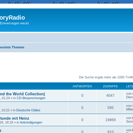
ryRadio
 Erinnerungen weckt
wortete Themen
eiterte Suche
Die Suche ergab mehr als 1000 Treff
ANTWORTEN
ZUGRIFFE
LET
nd the World Collection)
von
0
4047
Dien
, 01:24
» in
CD-Besprechungen
von
0
595
Mitt
, 10:22
» in
Deutsche Oldies
Stunde mit Heinz
von
0
19869
Sonn
26, 18:18
» in
Ankündigungen
z
von
0
910