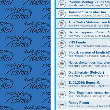
"Servus Montag" - Eine Stu
von
Michael
»
Donnerstag 30. April
Tausend Sterne über Rio
von
waelz
»
Montag 20. April 2026,
Tina York - Stationen von h
von
Sylvi
»
Mittwoch 15. April 2026
Der Schlappewirt/Robert R
von
waelz
»
Dienstag 7. April 2026
VHS Funde
von
Fredi
»
Montag 6. April 2026, 
Slovak version of English(
von
mroldies
»
Sonntag 5. April 20
Neues dreiteiliges Interview
von
olaf
»
Samstag 4. April 2026, 1
Die Zillertaler (Polydor)
von
waelz
»
Samstag 4. April 2026
11.05.2026: Boney M.
von
avo
»
Donnerstag 2. April 2026
Dino Engelhardt verstorbe
von
Heinz Budde
»
Samstag 28. M
Robby Peters
von
waelz
»
Dienstag 24. März 202