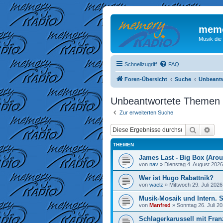
memo
Musik die
Schnellzugriff
FAQ
Foren-Übersicht
Suche
Unbeant
Unbeantwortete Themen
Zur erweiterten Suche
Suche
Erw
THEMEN
James Last - Big Box (Arou
von
nav
»
Dienstag 4. August 2026
Wer ist Hugo Rabattnik?
von
waelz
»
Mittwoch 29. Juli 2026
Musik-Mosaik und Intern. 
von
Manfred
»
Sonntag 26. Juli 20
Schlagerkarussell mit Fran