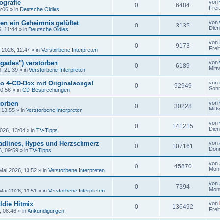
ografie
von
0
6484
Frei
8:06
» in
Deutsche Oldies
en ein Geheimnis gelüftet
von
0
3135
Dien
6, 11:44
» in
Deutsche Oldies
von
0
9173
Frei
i 2026, 12:47
» in
Verstorbene Interpreten
gades") verstorben
von
0
6189
Mitt
6, 21:39
» in
Verstorbene Interpreten
no 4-CD-Box mit Originalsongs!
von
0
92949
Sonn
10:56
» in
CD-Besprechungen
torben
von
0
30228
Mitt
, 13:55
» in
Verstorbene Interpreten
von
0
141215
Dien
2026, 13:04
» in
TV-Tipps
adlines, Hypes und Herzschmerz
von
0
107161
Donn
6, 09:59
» in
TV-Tipps
von
0
45870
Mont
Mai 2026, 13:52
» in
Verstorbene Interpreten
von
0
7394
Mont
Mai 2026, 13:51
» in
Verstorbene Interpreten
ldie Hitmix
von
0
136492
Frei
, 08:46
» in
Ankündigungen