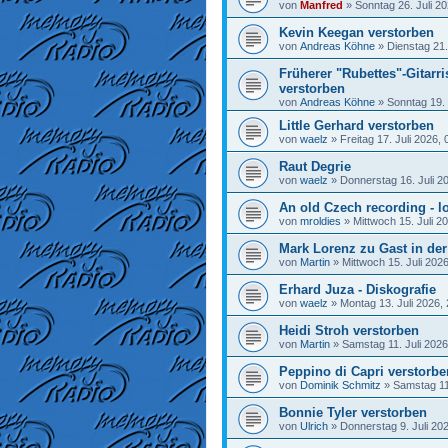
von
Manfred
»
Sonntag 26. Juli 20
Kevin Keegan verstorben
von
Andreas Köhne
»
Dienstag 21.
Früherer "Rubettes"-Gitarr
verstorben
von
Andreas Köhne
»
Sonntag 19. 
Little Gerhard verstorben
von
waelz
»
Freitag 17. Juli 2026, 
Raut Degrie
von
waelz
»
Donnerstag 16. Juli 2
An old Czech recording - lo
von
mroldies
»
Mittwoch 15. Juli 2
Mark Lorenz zu Gast in de
von
Martin
»
Mittwoch 15. Juli 202
Erhard Juza - Diskografie
von
waelz
»
Montag 13. Juli 2026,
Heidi Stroh verstorben
von
Martin
»
Samstag 11. Juli 2026
Peppino di Capri verstorbe
von
Dominik Schmitz
»
Samstag 11.
Bonnie Tyler verstorben
von
Ulrich
»
Donnerstag 9. Juli 20