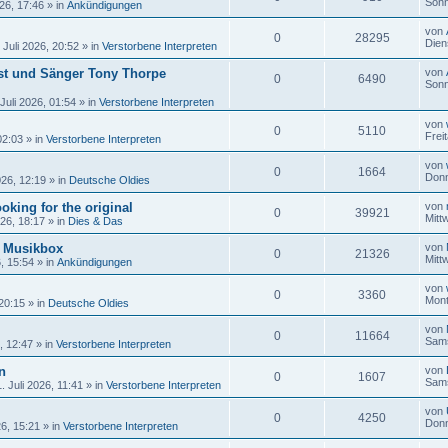
Sonn
26, 17:46
» in
Ankündigungen
von
0
28295
Dien
 Juli 2026, 20:52
» in
Verstorbene Interpreten
ist und Sänger Tony Thorpe
von
0
6490
Sonn
Juli 2026, 01:54
» in
Verstorbene Interpreten
von
0
5110
Frei
02:03
» in
Verstorbene Interpreten
von
0
1664
Donn
026, 12:19
» in
Deutsche Oldies
oking for the original
von
0
39921
Mitt
026, 18:17
» in
Dies & Das
r Musikbox
von
0
21326
Mitt
6, 15:54
» in
Ankündigungen
von
0
3360
Mont
 20:15
» in
Deutsche Oldies
von
0
11664
Sams
, 12:47
» in
Verstorbene Interpreten
n
von
0
1607
Sams
 Juli 2026, 11:41
» in
Verstorbene Interpreten
von
0
4250
Donn
26, 15:21
» in
Verstorbene Interpreten