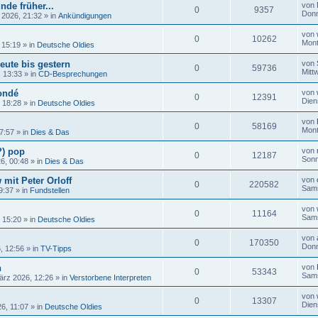
nde früher...
von
0
9357
Donn
 2026, 21:32
» in
Ankündigungen
von
0
10262
Mont
 15:19
» in
Deutsche Oldies
eute bis gestern
von
0
59736
Mitt
, 13:33
» in
CD-Besprechungen
ondé
von
0
12391
Dien
, 18:28
» in
Deutsche Oldies
von
0
58169
Mont
17:57
» in
Dies & Das
?) pop
von
0
12187
Sonn
26, 00:48
» in
Dies & Das
 mit Peter Orloff
von
0
220582
Sams
9:37
» in
Fundstellen
von
0
11164
Sams
, 15:20
» in
Deutsche Oldies
von
0
170350
Donn
, 12:56
» in
TV-Tipps
n
von
0
53343
Sams
ärz 2026, 12:26
» in
Verstorbene Interpreten
von
0
13307
Dien
6, 11:07
» in
Deutsche Oldies