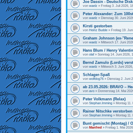
Joe Dassin - Deutsche Disk
von
waelz
»
Freitag 3. Juli 2026, 1
Peter Alexander: Zum 100st
von
waelz
»
Dienstag 30. Juni 202
Kirsti gestorben
von
Heinz Budde
»
Freitag 19. Jun
Graham Johnson (ex-"Rene
von
waelz
»
Mittwoch 17. Juni 202
Hans Blum / Henry Valenti
von
olaf
»
Sonntag 14. Juni 2026, 
Bernd Zamulo (Lords) vers
von
waelz
»
Mittwoch 3. Juni 2026
Schlager-Spaß
von
wolfdog76
»
Dienstag 2. Juni 
ab 23.05.2026: BRAVO – He
von
avo
»
Donnerstag 14. Mai 202
Peter Volkmann (Relax)
von
Stephan.Imming
»
Montag 11. 
Rainer Nitschke verstorben
von
Stephan.Imming
»
Montag 11. 
Bunt gemischt (Montag) / O
von
Manfred
»
Freitag 1. Mai 2026