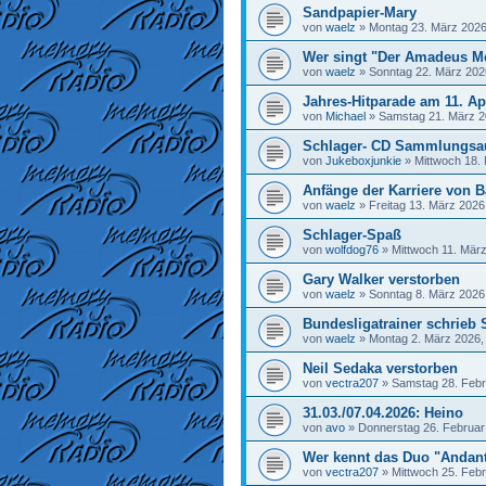
Sandpapier-Mary
von
waelz
»
Montag 23. März 2026
Wer singt "Der Amadeus M
von
waelz
»
Sonntag 22. März 202
Jahres-Hitparade am 11. Ap
von
Michael
»
Samstag 21. März 2
Schlager- CD Sammlungsa
von
Jukeboxjunkie
»
Mittwoch 18.
Anfänge der Karriere von Ba
von
waelz
»
Freitag 13. März 2026
Schlager-Spaß
von
wolfdog76
»
Mittwoch 11. März
Gary Walker verstorben
von
waelz
»
Sonntag 8. März 2026
Bundesligatrainer schrieb 
von
waelz
»
Montag 2. März 2026,
Neil Sedaka verstorben
von
vectra207
»
Samstag 28. Febr
31.03./07.04.2026: Heino
von
avo
»
Donnerstag 26. Februar
Wer kennt das Duo "Andan
von
vectra207
»
Mittwoch 25. Febr