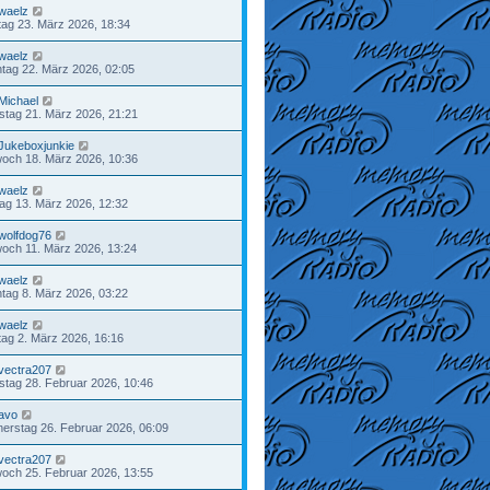
waelz
ag 23. März 2026, 18:34
waelz
tag 22. März 2026, 02:05
Michael
tag 21. März 2026, 21:21
Jukeboxjunkie
woch 18. März 2026, 10:36
waelz
tag 13. März 2026, 12:32
wolfdog76
woch 11. März 2026, 13:24
waelz
tag 8. März 2026, 03:22
waelz
ag 2. März 2026, 16:16
vectra207
tag 28. Februar 2026, 10:46
avo
erstag 26. Februar 2026, 06:09
vectra207
woch 25. Februar 2026, 13:55