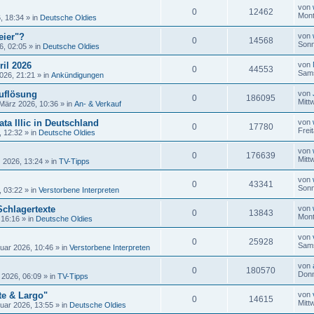
von
0
12462
Mont
, 18:34
» in
Deutsche Oldies
eier"?
von
0
14568
Sonn
6, 02:05
» in
Deutsche Oldies
ril 2026
von
0
44553
Sams
026, 21:21
» in
Ankündigungen
uflösung
von
0
186095
Mitt
 März 2026, 10:36
» in
An- & Verkauf
ta Illic in Deutschland
von
0
17780
Frei
, 12:32
» in
Deutsche Oldies
von
0
176639
Mitt
 2026, 13:24
» in
TV-Tipps
von
0
43341
Sonn
, 03:22
» in
Verstorbene Interpreten
Schlagertexte
von
0
13843
Mont
 16:16
» in
Deutsche Oldies
von
0
25928
Sams
uar 2026, 10:46
» in
Verstorbene Interpreten
von
0
180570
Donn
 2026, 06:09
» in
TV-Tipps
te & Largo"
von
0
14615
Mitt
uar 2026, 13:55
» in
Deutsche Oldies