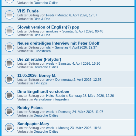
Verfasst in
Deutsche Oldies
VHS Funde
Letzter Beitrag von
Fredi
«
Montag 6. April 2026, 17:57
Verfasst in
Dies & Das
Slovak version of English(?) pop
Letzter Beitrag von
mroldies
«
Sonntag 5. April 2026, 00:48
Verfasst in
Dies & Das
Neues dreiteiliges Interview mit Peter Orloff
Letzter Beitrag von
olaf
«
Samstag 4. April 2026, 19:37
Verfasst in
Fundstellen
Die Zillertaler (Polydor)
Letzter Beitrag von
waelz
«
Samstag 4. April 2026, 15:20
Verfasst in
Deutsche Oldies
11.05.2026: Boney M.
Letzter Beitrag von
avo
«
Donnerstag 2. April 2026, 12:56
Verfasst in
TV-Tipps
Dino Engelhardt verstorben
Letzter Beitrag von
Heinz Budde
«
Samstag 28. März 2026, 12:26
Verfasst in
Verstorbene Interpreten
Robby Peters
Letzter Beitrag von
waelz
«
Dienstag 24. März 2026, 11:07
Verfasst in
Deutsche Oldies
Sandpapier-Mary
Letzter Beitrag von
waelz
«
Montag 23. März 2026, 18:34
Verfasst in
Deutsche Oldies