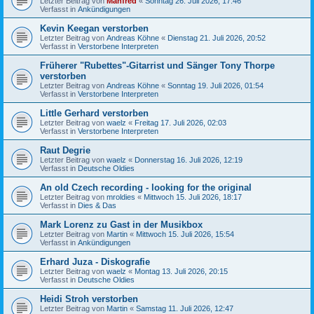
Letzter Beitrag von
Manfred
«
Sonntag 26. Juli 2026, 17:46
Verfasst in
Ankündigungen
Kevin Keegan verstorben
Letzter Beitrag von
Andreas Köhne
«
Dienstag 21. Juli 2026, 20:52
Verfasst in
Verstorbene Interpreten
Früherer "Rubettes"-Gitarrist und Sänger Tony Thorpe
verstorben
Letzter Beitrag von
Andreas Köhne
«
Sonntag 19. Juli 2026, 01:54
Verfasst in
Verstorbene Interpreten
Little Gerhard verstorben
Letzter Beitrag von
waelz
«
Freitag 17. Juli 2026, 02:03
Verfasst in
Verstorbene Interpreten
Raut Degrie
Letzter Beitrag von
waelz
«
Donnerstag 16. Juli 2026, 12:19
Verfasst in
Deutsche Oldies
An old Czech recording - looking for the original
Letzter Beitrag von
mroldies
«
Mittwoch 15. Juli 2026, 18:17
Verfasst in
Dies & Das
Mark Lorenz zu Gast in der Musikbox
Letzter Beitrag von
Martin
«
Mittwoch 15. Juli 2026, 15:54
Verfasst in
Ankündigungen
Erhard Juza - Diskografie
Letzter Beitrag von
waelz
«
Montag 13. Juli 2026, 20:15
Verfasst in
Deutsche Oldies
Heidi Stroh verstorben
Letzter Beitrag von
Martin
«
Samstag 11. Juli 2026, 12:47