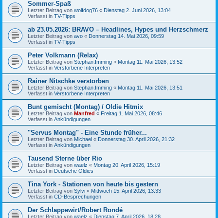
Sommer-Spaß
Letzter Beitrag von
wolfdog76
«
Dienstag 2. Juni 2026, 13:04
Verfasst in
TV-Tipps
ab 23.05.2026: BRAVO – Headlines, Hypes und Herzschmerz
Letzter Beitrag von
avo
«
Donnerstag 14. Mai 2026, 09:59
Verfasst in
TV-Tipps
Peter Volkmann (Relax)
Letzter Beitrag von
Stephan.Imming
«
Montag 11. Mai 2026, 13:52
Verfasst in
Verstorbene Interpreten
Rainer Nitschke verstorben
Letzter Beitrag von
Stephan.Imming
«
Montag 11. Mai 2026, 13:51
Verfasst in
Verstorbene Interpreten
Bunt gemischt (Montag) / Oldie Hitmix
Letzter Beitrag von
Manfred
«
Freitag 1. Mai 2026, 08:46
Verfasst in
Ankündigungen
"Servus Montag" - Eine Stunde früher...
Letzter Beitrag von
Michael
«
Donnerstag 30. April 2026, 21:32
Verfasst in
Ankündigungen
Tausend Sterne über Rio
Letzter Beitrag von
waelz
«
Montag 20. April 2026, 15:19
Verfasst in
Deutsche Oldies
Tina York - Stationen von heute bis gestern
Letzter Beitrag von
Sylvi
«
Mittwoch 15. April 2026, 13:33
Verfasst in
CD-Besprechungen
Der Schlappewirt/Robert Rondé
Letzter Beitrag von
waelz
«
Dienstag 7. April 2026, 18:28