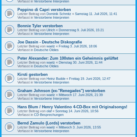
Verfasst in
Verstorbene Interpreten
Peppino di Capri verstorben
Letzter Beitrag von
Dominik Schmitz
«
Samstag 11. Juli 2026, 11:41
Verfasst in
Verstorbene Interpreten
Bonnie Tyler verstorben
Letzter Beitrag von
Ulrich
«
Donnerstag 9. Juli 2026, 15:21
Verfasst in
Verstorbene Interpreten
Joe Dassin - Deutsche Diskografie
Letzter Beitrag von
waelz
«
Freitag 3. Juli 2026, 18:06
Verfasst in
Deutsche Oldies
Peter Alexander: Zum 100sten ein Geheimnis gelüftet
Letzter Beitrag von
waelz
«
Dienstag 30. Juni 2026, 11:44
Verfasst in
Deutsche Oldies
Kirsti gestorben
Letzter Beitrag von
Heinz Budde
«
Freitag 19. Juni 2026, 12:47
Verfasst in
Verstorbene Interpreten
Graham Johnson (ex-"Renegades") verstorben
Letzter Beitrag von
waelz
«
Mittwoch 17. Juni 2026, 21:39
Verfasst in
Verstorbene Interpreten
Hans Blum / Henry Valentino 4-CD-Box mit Originalsongs!
Letzter Beitrag von
olaf
«
Sonntag 14. Juni 2026, 10:56
Verfasst in
CD-Besprechungen
Bernd Zamulo (Lords) verstorben
Letzter Beitrag von
waelz
«
Mittwoch 3. Juni 2026, 13:55
Verfasst in
Verstorbene Interpreten