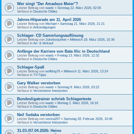
Wer singt "Der Amadeus Meier"?
Letzter Beitrag von
waelz
«
Sonntag 22. März 2026, 02:05
Verfasst in
Deutsche Oldies
Jahres-Hitparade am 11. April 2026
Letzter Beitrag von
Michael
«
Samstag 21. März 2026, 21:21
Verfasst in
Ankündigungen
Schlager- CD Sammlungsauflösung
Letzter Beitrag von
Jukeboxjunkie
«
Mittwoch 18. März 2026, 10:36
Verfasst in
An- & Verkauf
Anfänge der Karriere von Bata Illic in Deutschland
Letzter Beitrag von
waelz
«
Freitag 13. März 2026, 12:32
Verfasst in
Deutsche Oldies
Schlager-Spaß
Letzter Beitrag von
wolfdog76
«
Mittwoch 11. März 2026, 13:24
Verfasst in
TV-Tipps
Gary Walker verstorben
Letzter Beitrag von
waelz
«
Sonntag 8. März 2026, 03:22
Verfasst in
Verstorbene Interpreten
Bundesligatrainer schrieb Schlagertexte
Letzter Beitrag von
waelz
«
Montag 2. März 2026, 16:16
Verfasst in
Deutsche Oldies
Neil Sedaka verstorben
Letzter Beitrag von
vectra207
«
Samstag 28. Februar 2026, 10:46
Verfasst in
Verstorbene Interpreten
31.03./07.04.2026: Heino