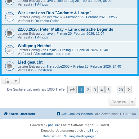
Letzter Beitrag von
avo
«
Donnerstag 26. Februar 2026, 06:09
Verfasst in
TV-Tipps
Wer kennt das Duo "Andante & Largo"
Letzter Beitrag von
vectra207
«
Mittwoch 25. Februar 2026, 13:55
Verfasst in
Deutsche Oldies
22.03.2026: Peter Maffay – Eine deutsche Legende
Letzter Beitrag von
avo
«
Freitag 20. Februar 2026, 12:04
Verfasst in
TV-Tipps
Wolfgang Heichel
Letzter Beitrag von
Dejalo
«
Freitag 13. Februar 2026, 15:40
Verfasst in
Verstorbene Interpreten
Lied gesucht
Letzter Beitrag von
Herzbube2005
«
Freitag 13. Februar 2026, 14:40
Verfasst in
Fundstellen
Seite
1
von
20
1
2
3
4
5
20
Nä
Die Suche ergab mehr als 1000 Treffer
…
Gehe zu
Foren-Übersicht
Alle Cookies löschen
Alle Zeiten sind
UTC+02:00
Powered by
phpBB
® Forum Software © phpBB Limited
Deutsche Übersetzung durch
phpBB.de
Datenschutz
|
Nutzungsbedingungen