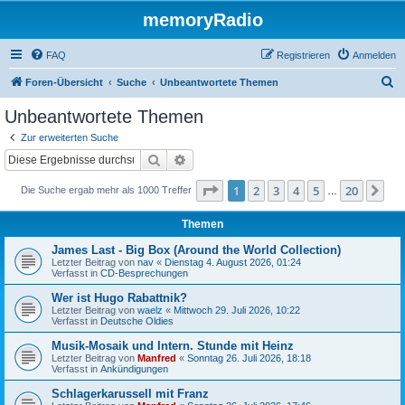
memoryRadio
FAQ
Registrieren
Anmelden
S
Foren-Übersicht
Suche
Unbeantwortete Themen
u
Unbeantwortete Themen
c
Zur erweiterten Suche
h
Suche
Erweiterte Suche
e
Seite
1
von
20
1
2
3
4
5
20
Nä
Die Suche ergab mehr als 1000 Treffer
…
Themen
James Last - Big Box (Around the World Collection)
Letzter Beitrag von
nav
«
Dienstag 4. August 2026, 01:24
Verfasst in
CD-Besprechungen
Wer ist Hugo Rabattnik?
Letzter Beitrag von
waelz
«
Mittwoch 29. Juli 2026, 10:22
Verfasst in
Deutsche Oldies
Musik-Mosaik und Intern. Stunde mit Heinz
Letzter Beitrag von
Manfred
«
Sonntag 26. Juli 2026, 18:18
Verfasst in
Ankündigungen
Schlagerkarussell mit Franz